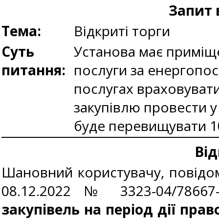
Запит 
Тема:
Відкриті торги
Суть
Установа має приміще
питання:
послуги за енергопос
послугах враховувати
закупівлю провести у
буде перевищувати 10
Від
Шановний користувачу, повідомл
08.12.2022 № 3323-04/7866
закупівель на період дії пра