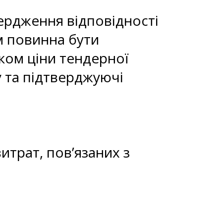
ердження відповідності
м повинна бути
ком ціни тендерної
у та підтверджуючі
итрат, пов’язаних з