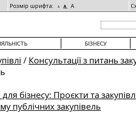
Розмір шрифта:
A
С
A
A
ІЯЛЬНІСТЬ
БІЗНЕСУ
упівлі
/
Консультації з питань зак
ль
для бізнесу: Проєкти та закупівл
му публічних закупівель