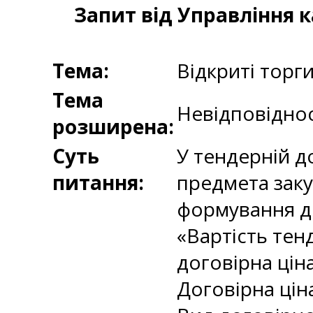
Запит від Управління 
Тема:
Відкриті торг
Тема
Невідповіднос
розширена:
Суть
У тендерній д
питання:
предмета заку
формування до
«Вартість тен
договірна ціна
Договірна цін