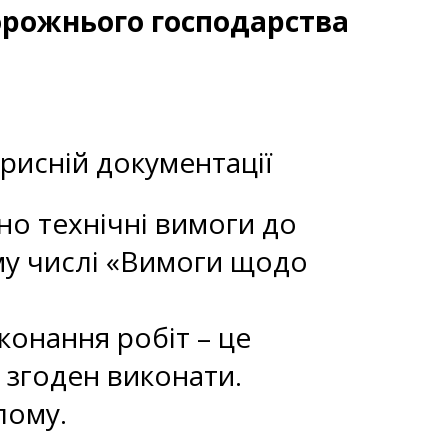
дорожнього господарства
орисній документації
ено технічні вимоги до
ому числі «Вимоги щодо
конання робіт – це
к згоден виконати.
лому.