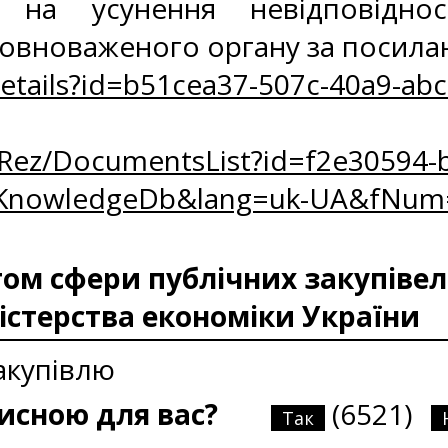
 на усунення невідповідно
повноваженого органу за посила
Details?id=b51cea37-507c-40a9-a
oRez/DocumentsList?id=f2e30594-b
zKnowledgeDb&lang=uk-UA&fNum
м сфери публічних закупівел
істерства економіки України
акупівлю
рисною для вас?
(6521)
Так