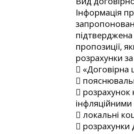
Вид договірно
Інформація пр
запропонован
підтверджена
пропозиції, я
розрахунки за
 «Договірна ц
 пояснювальн
 розрахунок 
інфляційними
 локальні ко
 розрахунки 