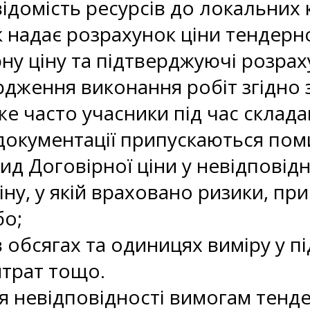
відомість ресурсів до локальних
 надає розрахунок ціни тендерно
рну ціну та підтверджуючі розрах
дження виконання робіт згідно 
е часто учасники під час склада
документації припускаються пом
вид Договірної ціни у невідповід
іну, у якій враховано ризики, пр
бо;
в обсягах та одиницях виміру у 
итрат тощо.
 невідповідності вимогам тенде