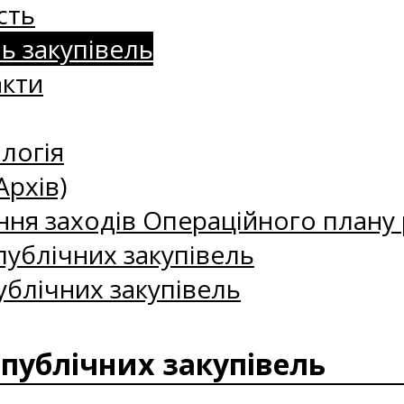
сть
нь закупівель
акти
логія
Архів)
ння заходів Операційного плану р
ублічних закупівель
ублічних закупівель
 публічних закупівель