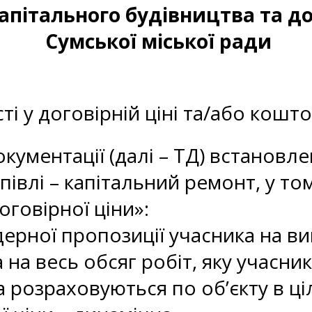
капітального будівництва та 
Сумської міської ради
и
ті у договірній ціні та/або кошт
окументації (далі – ТД) встановл
півлі – капітальний ремонт, у т
говірної ціни»:
дерної пропозиції учасника на ви
 на весь обсяг робіт, яку учасни
а розраховуються по об’єкту в ці