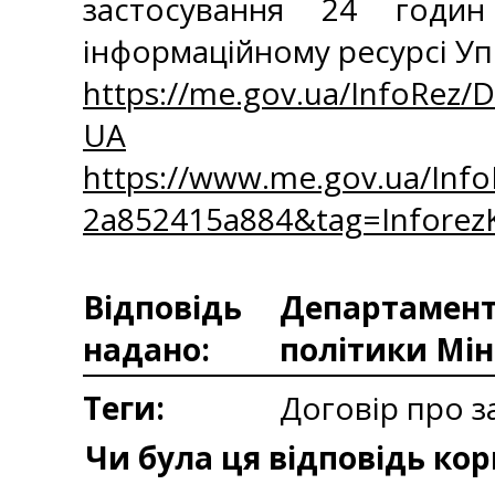
застосування 24 годин
інформаційному ресурсі У
https://me.gov.ua/InfoRez/
UA
https://www.me.gov.ua/Inf
2a852415a884&tag=Infore
Відповідь
Департаменто
надано:
політики Мін
Теги:
Договір про з
Чи була ця відповідь ко