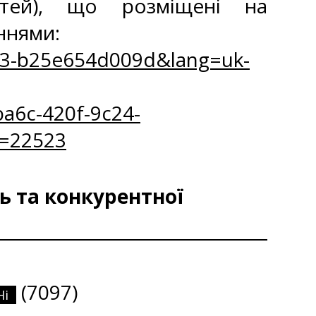
стей), що розміщені на
ннями:
bc3-b25e654d009d&lang=uk-
a6c-420f-9c24-
=22523
ь та конкурентної
(7097)
Ні