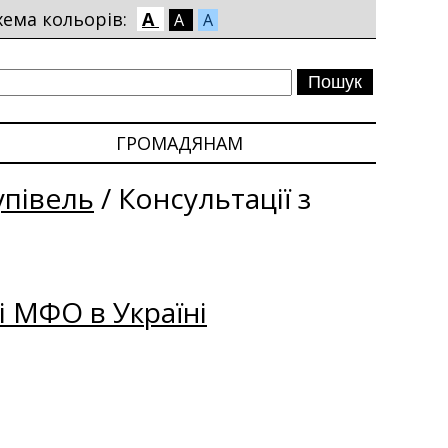
хема кольорів:
A
A
A
ГРОМАДЯНАМ
упівель
/
Консультації з
і МФО в Україні