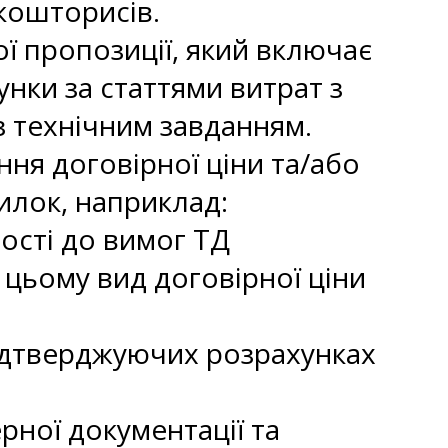
 кошторисів.
ї пропозиції, який включає
унки за статтями витрат з
з технічним завданням.
ння договірної ціни та/або
илок, наприклад:
ності до вимог ТД
и цьому вид договірної ціни
підтверджуючих розрахунках
рної документації та