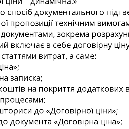
ї ціни – динамічна.»
о спосіб документального підтв
ої пропозиції технічним вимога
 документами, зокрема розрахун
кий включає в себе договірну цін
 статтями витрат, а саме:
іна»;
а записка;
коштів на покриття додаткових в
 процесами;
шториси до «Договірної ціни»;
до документа «Договірна ціна»;