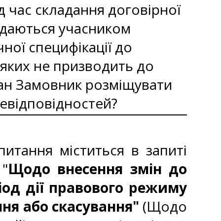
д час складання договірної
надаються учасником
ної специфікації до
 яких не призводить до
язан Замовник розміщувати
евідповідностей?
итання міститься в запиті
 "
Щодо внесення змін до
іод дії правового режиму
ння або скасування"
(Щодо