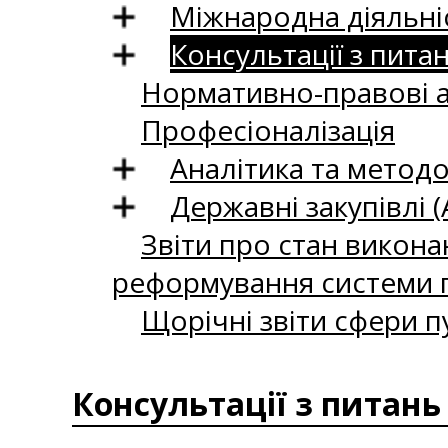
Міжнародна діяльні
Консультації з пита
Нормативно-правові 
Професіоналізація
Аналітика та методо
Державні закупівлі (
Звіти про стан викона
реформування системи п
Щорічні звіти сфери п
Консультації з питань