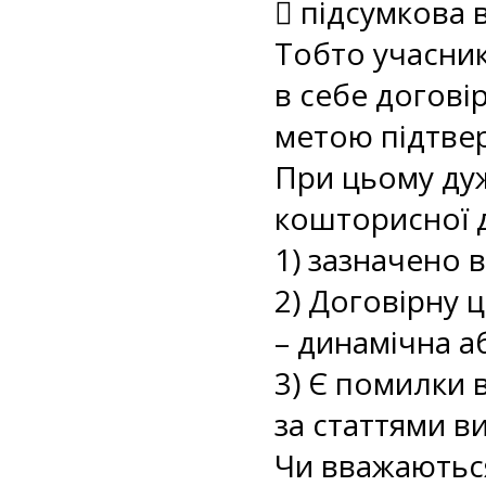
 підсумкова 
Тобто учасник
в себе догові
метою підтвер
При цьому дуж
кошторисної 
1) зазначено 
2) Договірну ц
– динамічна а
3) Є помилки 
за статтями в
Чи вважаються