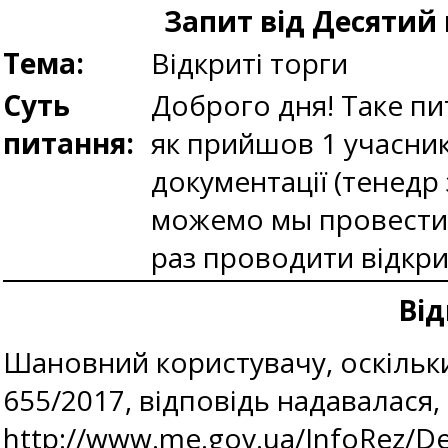
Запит від Десятий 
Тема:
Відкриті торги
Суть
Доброго дня! Таке пит
питання:
як прийшов 1 учасник
документації (тенедр 
можемо мы провести п
раз проводити відкрит
Від
Шановний користувачу, оскільки
655/2017, відповідь надавалас
http://www.me.gov.ua/InfoRez/De