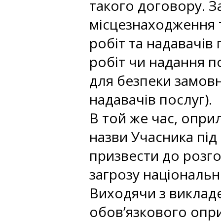
такого договору. З
місцезнаходження 
робіт та надавачів 
робіт чи надання п
для безпеки замовн
надавачів послуг).
В той же час, опри
назви Учасника під
призвести до розго
загрозу національні
Виходячи з виклад
обов’язкового опри