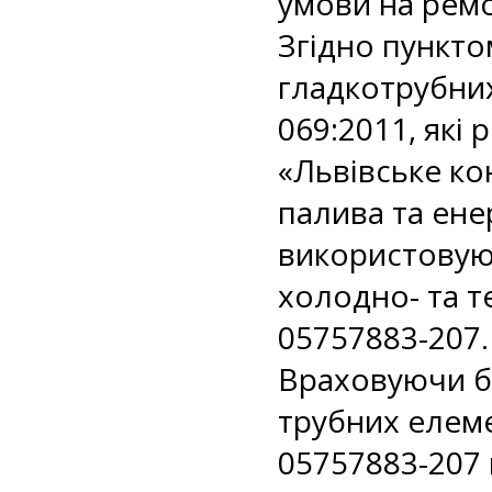
умови на ремо
Згідно пункто
гладкотрубних
069:2011, які
«Львівське ко
палива та ене
використовуют
холодно- та т
05757883-207.
Враховуючи б
трубних елеме
05757883-207 