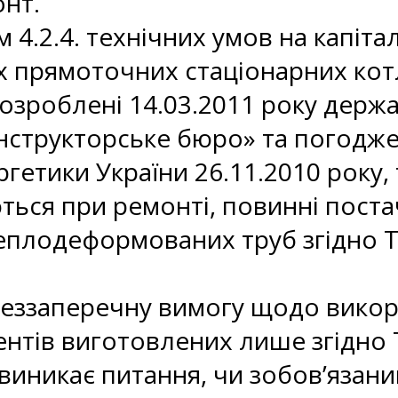
нт.
м 4.2.4. технічних умов на капіт
 прямоточних стаціонарних котл
 розроблені 14.03.2011 року дер
нструкторське бюро» та погодже
ргетики України 26.11.2010 року,
ься при ремонті, повинні поста
еплодеформованих труб згідно ТУ 
еззаперечну вимогу щодо викор
нтів виготовлених лише згідно ТУ
виникає питання, чи зобов’язани