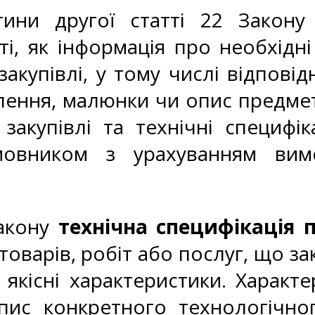
ини другої статті 22 Закону 
і, як інформація про необхідні т
акупівлі, у тому числі відповід
лення, малюнки чи опис предмета 
закупівлі та технічні специфік
мовником з урахуванням вим
Закону
технічна специфікація 
оварів, робіт або послуг, що зак
а якісні характеристики. Характ
пис конкретного технологічно