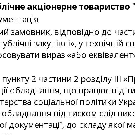
блічне акціонерне товариство 
ументація
ий замовник, відповідно до части
ублічні закупівлі», у технічній с
осовувати вираз «або еквівалент
 пункту 2 частини 2 розділу III «
ції обладнання, що працює під т
терства соціальної політики Укра
обладнання під тиском слід вик
ої документації, до складу якої 