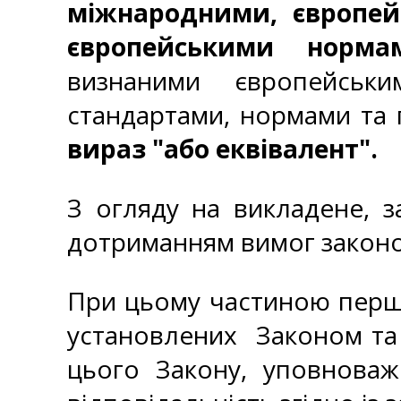
міжнародними, європей
європейськими норма
визнаними європейськи
стандартами, нормами та
вираз "або еквівалент".
З огляду на викладене, 
дотриманням вимог законо
При цьому частиною першо
установлених Законом та
цього Закону, уповноваж