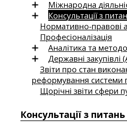
Міжнародна діяльні
Консультації з пита
Нормативно-правові 
Професіоналізація
Аналітика та методо
Державні закупівлі (
Звіти про стан викона
реформування системи п
Щорічні звіти сфери п
Консультації з питань