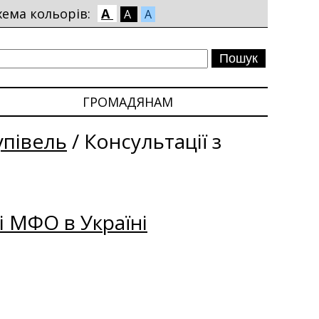
хема кольорів:
A
A
A
ГРОМАДЯНАМ
упівель
/
Консультації з
і МФО в Україні