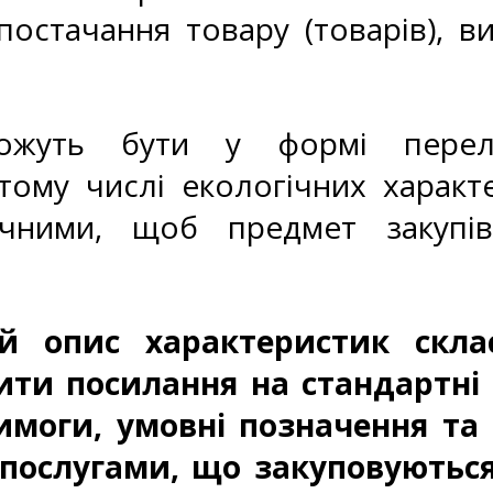
остачання товару (товарів), ви
 можуть бути у формі перел
тому числі екологічних характе
чними, щоб предмет закупів
й опис характеристик скл
ити посилання на стандартні 
моги, умовні позначення та т
послугами, що закуповуються