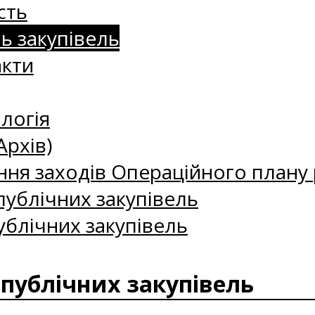
сть
нь закупівель
акти
логія
Архів)
ння заходів Операційного плану р
ублічних закупівель
ублічних закупівель
 публічних закупівель