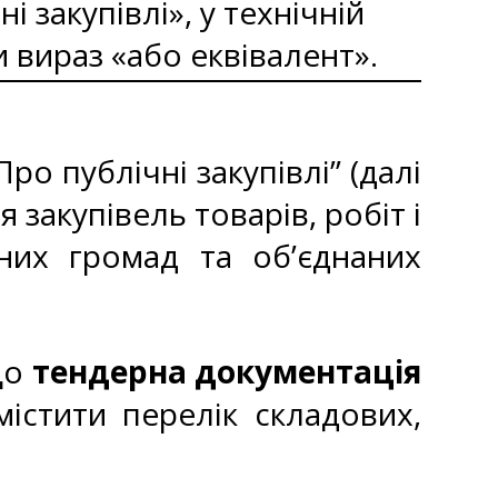
і закупівлі», у технічній
и вираз «або еквівалент».
о публічні закупівлі” (далі
 закупівель товарів, робіт і
них громад та об’єднаних
що
тендерна документація
істити перелік складових,