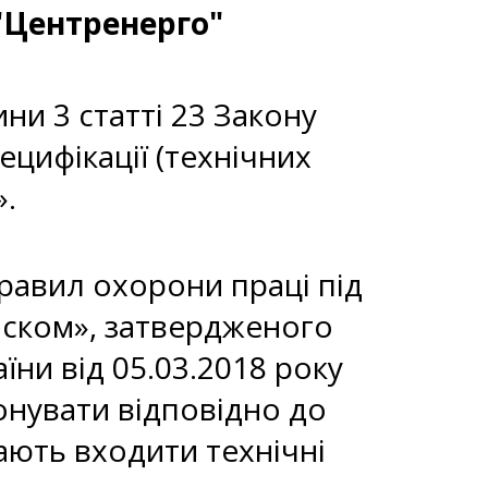
"Центренерго"
ни 3 статті 23 Закону
пецифікації (технічних
».
Правил охорони праці під
иском», затвердженого
їни від 05.03.2018 року
онувати відповідно до
мають входити технічні