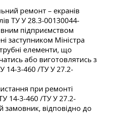
альний ремонт – екранів
ів ТУ У 28.3-00130044-
жавним підприємством
ні заступником Міністра
 трубні елементи, що
чатись або виготовлятись з
14-3-460 /ТУ У 27.2-
истання при ремонті
 14-3-460 /ТУ У 27.2-
й замовник, відповідно до