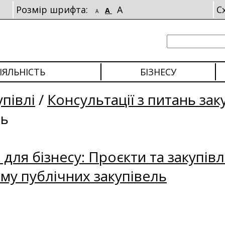
Розмір шрифта:
A
С
A
A
ІЯЛЬНІСТЬ
БІЗНЕСУ
упівлі
/
Консультації з питань зак
ль
для бізнесу: Проєкти та закупівл
му публічних закупівель