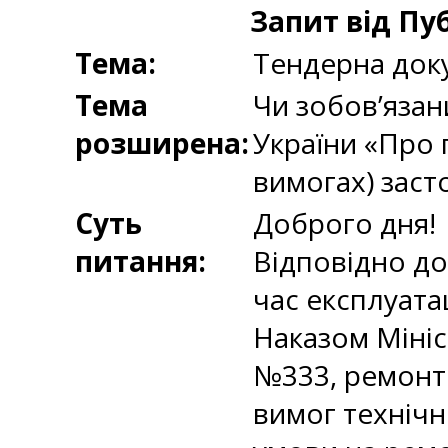
Запит від Пу
Тема:
Тендерна док
Тема
Чи зобов’язан
розширена:
України «Про п
вимогах) заст
Суть
Доброго дня!
питання:
Відповідно до
час експлуата
Наказом Мініс
№333, ремонт 
вимог технічн