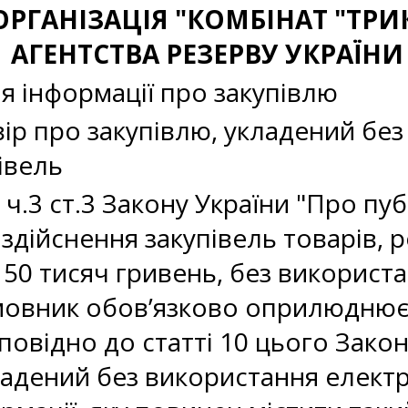
 ОРГАНІЗАЦІЯ "КОМБІНАТ "ТР
АГЕНТСТВА РЕЗЕРВУ УКРАЇНИ
 інформації про закупівлю
вір про закупівлю, укладений бе
івель
ч.3 ст.3 Закону України "Про публ
і здійснення закупівель товарів, р
50 тисяч гривень, без використ
мовник обов’язково оприлюднює 
повідно до статті 10 цього Закон
ладений без використання електр