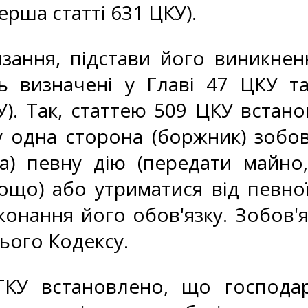
ерша статті 631 ЦКУ).
зання, підстави його виникнен
нь визначені у Главі 47 ЦКУ т
КУ). Так, статтею 509 ЦКУ встан
 одна сторона (боржник) зобов
ра) певну дію (передати майно
ощо) або утриматися від певної
онання його обов'язку. Зобов'я
ього Кодексу.
ГКУ встановлено, що господар