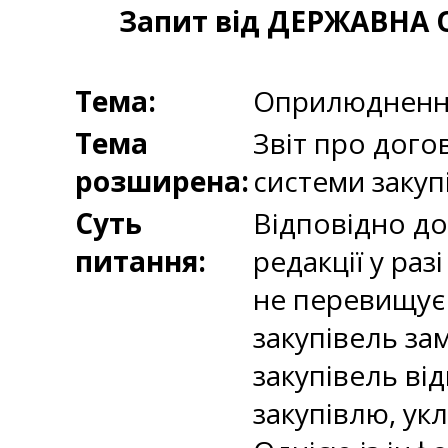
Запит від ДЕРЖАВНА
Тема:
Оприлюднення
Тема
Звіт про дого
розширена:
системи закуп
Суть
Відповідно до 
питання:
редакції у раз
не перевищує 
закупівель за
закупівель від
закупівлю, ук