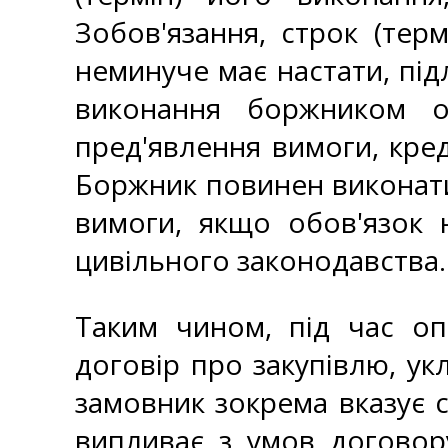
Зобов'язання, строк (тер
неминуче має настати, підл
виконання боржником о
пред'явлення вимоги, кре
Боржник повинен виконати
вимоги, якщо обов'язок 
цивільного законодавства.
Таким чином, під час оп
договір про закупівлю, ук
замовник зокрема вказує с
випливає з умов договору