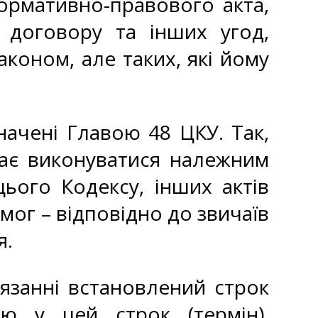
ормативно-правового акта,
о договору та інших угод,
коном, але таких, які йому
ачені Главою 48 ЦКУ. Так,
має виконуватися належним
ього Кодексу, інших актів
имог – відповідно до звичаїв
я.
'язанні встановлений строк
ню у цей строк (термін).