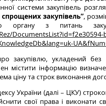
ної системи закупівель розглян
 спрощених закупівель”
, розм
ого органу з питань заку
oRez/DocumentsList?id=f2e30594-b
zKnowledgeDb&lang=uk-UA&fNum
про закупівлю, укладений без
нен містити інформацію визначе
рема ціну та строк виконання дог
ексу України (далі – ЦКУ) строк
снити свої права і виконати св