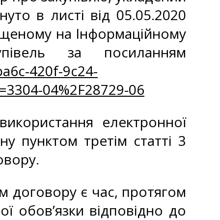
уто в листі від 05.05.2020
іщеному на Інформаційному
півель за посиланням
a6c-420f-9c24-
=3304-04%2F28729-06
 використання електронної
ну пунктом третім статті 3
овору.
ом договору є час, протягом
ої обов’язки відповідно до