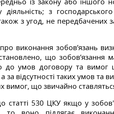
редньо із закону або іншого н
 діяльність; з господарськог
акож з угод, не передбачених за
про виконання зобов’язань визн
встановлено, що зобов’язання 
о до умов договору та вимог ц
а за відсутності таких умов та в
х вимог, що звичайно ставлятьс
до статті 530 ЦКУ якщо у зобов
я, то воно підлягає виконан