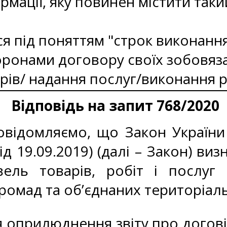
рмації, яку повинен містити таки
я під поняттям "строк виконання
ронами договору своїх зобовяза
рів/ надання послуг/виконання р
Відповідь на запит 768/2020
відомляємо, що Закон України “
ід 19.09.2019) (далі – Закон) ви
івель товарів, робіт і послу
ромад та об’єднаних територіал
 оприлюднення звіту про догові