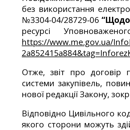
без використання електрон
№3304-04/28729-06
“Щодо
ресурсі Уповноважен
https://www.me.gov.ua/Inf
2a852415a884&tag=Infore
Отже, звіт про договір 
системи закупівель, пови
нової редакції Закону, зок
Відповідно Цивільного код
якого сторони можуть здій