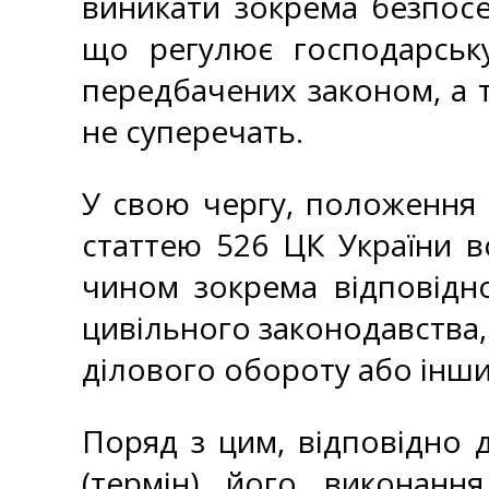
виникати зокрема безпосе
що регулює господарську
передбачених законом, а т
не суперечать.
У свою чергу, положення 
статтею 526 ЦК України 
чином зокрема відповідн
цивільного законодавства, 
ділового обороту або інши
Поряд з цим, відповідно 
(термін) його виконанн