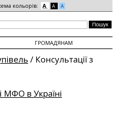
хема кольорів:
A
A
A
ГРОМАДЯНАМ
упівель
/
Консультації з
і МФО в Україні