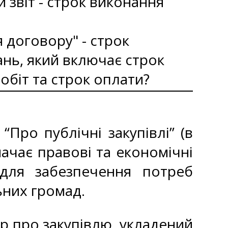
й звіт - строк виконання
 договору" - строк
нь, який включає строк
обіт та строк оплати?
Про публічні закупівлі” (в
значає правові та економічні
г для забезпечення потреб
ьних громад.
р про закупівлю, укладений