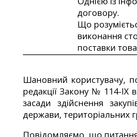
Однією із інфо
договору.
Що розумієтьс
виконання сто
поставки това
Шановний користувачу, по
редакції Закону № 114-IX в
засади здійснення закуп
держави, територіальних г
Повідомляємо, що питання