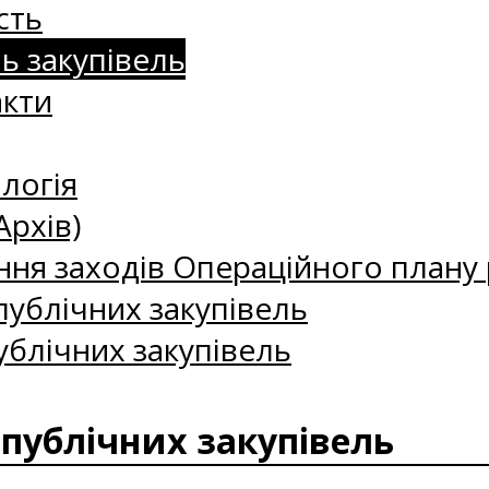
сть
нь закупівель
акти
логія
Архів)
ння заходів Операційного плану р
ублічних закупівель
ублічних закупівель
 публічних закупівель