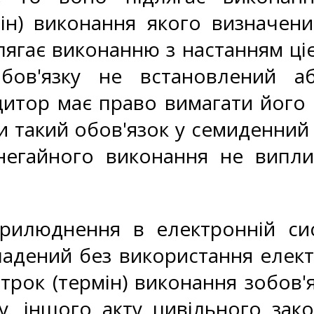
мін) виконання якого визначени
ягає виконанню з настанням цієї
бов'язку не встановлений а
дитор має право вимагати його 
 такий обов'язок у семиденний 
негайного виконання не випли
рилюднення в електронній сис
ладений без використання елект
трок (термін) виконання зобов'
, іншого акту цивільного зако