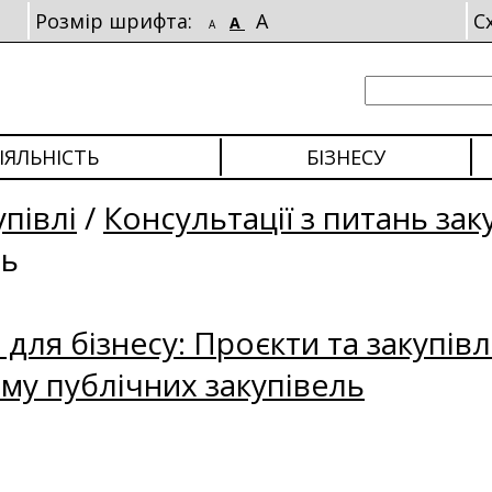
Розмір шрифта:
A
С
A
A
ІЯЛЬНІСТЬ
БІЗНЕСУ
упівлі
/
Консультації з питань зак
ль
для бізнесу: Проєкти та закупівл
му публічних закупівель