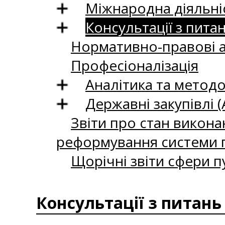
Міжнародна діяльні
Консультації з пита
Нормативно-правові 
Професіоналізація
Аналітика та методо
Державні закупівлі (
Звіти про стан викона
реформування системи п
Щорічні звіти сфери п
Консультації з питань