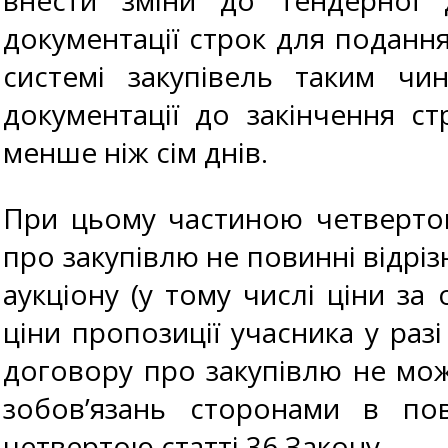
внести зміни до тендерної д
документації строк для поданн
системі закупівель таким ч
документації до закінчення с
менше ніж сім днів.
При цьому частиною четвертою
про закупівлю не повинні відріз
аукціону (у тому числі ціни з
ціни пропозиції учасника у раз
договору про закупівлю не мож
зобов’язань сторонами в пов
четвертою статті 36 Закону.