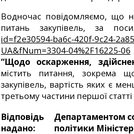
Водночас повідомляємо, що н
питань закупівель, за по
id=f2e30594-ba6c-420f-9c24-2a
UA&fNum=3304-04%2F16225-06
“Щодо оскарження, здійсне
містить питання, зокрема щ
закупівель, вартість яких є ме
третьому частини першої статті 
Відповідь
Департаментом сф
надано:
політики Міністе