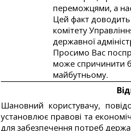
переможцями, а нас
Цей факт доводить 
комітету Управління
державної адмініс
Просимо Вас поспр
може спричинити бе
майбутньому.
Від
Шановний користувачу, повідо
установлює правові та економічн
для забезпечення потреб держав