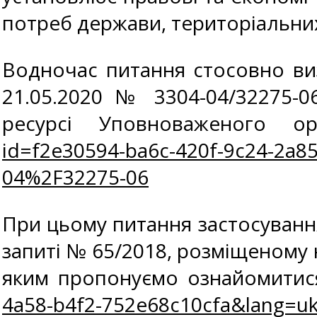
потреб держави, територіальних
Водночас питання стосовно виз
21.05.2020 № 3304-04/32275-
ресурсі Уповноваженого 
id=f2e30594-ba6c-420f-9c24-2
04%2F32275-06
При цьому питання застосуванн
запиті № 65/2018, розміщеному 
яким пропонуємо ознайомитис
4a58-b4f2-752e68c10cfa&lang=u