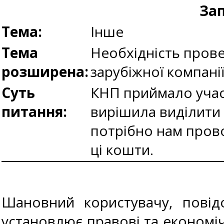
Зап
Тема:
Інше
Тема
Необхідність прове
розширена:
зарубіжної компані
Суть
КНП приймало участ
питання:
вирішила виділити 
потрібно нам прово
ці кошти.
Шановний користувачу, повідо
установлює правові та економічн