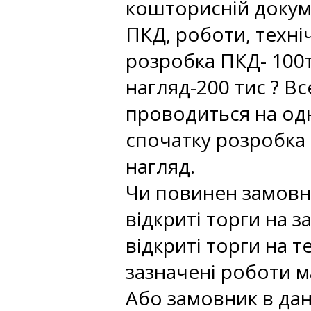
кошторисній докуме
ПКД, роботи, техні
розробка ПКД- 100ти
нагляд-200 тис ? В
проводиться на одн
спочатку розробка 
нагляд.
Чи повинен замовн
відкриті торги на з
відкриті торги на т
зазначені роботи м
Або замовник в дан