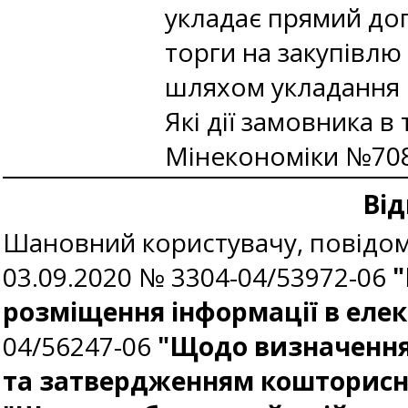
укладає прямий дог
торги на закупівлю
шляхом укладання 
Які дії замовника в
Мінекономіки №708
Від
Шановний користувачу, повідомл
03.09.2020 № 3304-04/53972-06
"
розміщення інформації в елек
04/56247-06
"Щодо визначення 
та затвердженням кошторисн