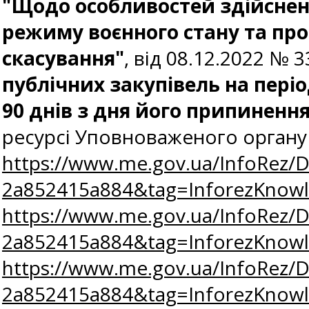
"Щодо особливостей здійсненн
режиму воєнного стану та про
скасування"
, від 08.12.2022 № 
публічних закупівель на пері
90 днів з дня його припинення
ресурсі Уповноваженого органу
https://www.me.gov.ua/InfoRez/
2a852415a884&tag=InforezKno
https://www.me.gov.ua/InfoRez/
2a852415a884&tag=InforezKno
https://www.me.gov.ua/InfoRez/
2a852415a884&tag=InforezKno