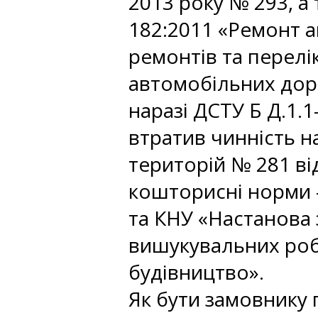
2013 року № 293, а
182:2011 «Ремонт а
ремонтів та перелі
автомобільних дорі
наразі ДСТУ Б Д.1.
втратив чинність на
територій № 281 ві
кошторисні норми -
та КНУ «Настанова 
вишукувальних робі
будівництво».
Як бути замовнику п