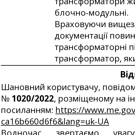
трансформатори жив
блочно-модульні.
Враховуючи вищеза
документації повин
трансформаторні п
трансформатор, який
Від
Шановний користувачу, повідомл
№
1020/2022
, розміщеному на і
посиланням:
https://www.me.gov
ca16b660d6f6&lang=uk-UA
Водночас звертаємо ув