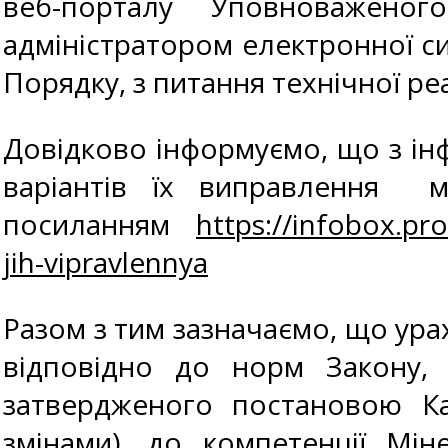
веб-порталу Уповноважено
адміністратором електронної си
Порядку, з питання технічної ре
Довідково інформуємо, що з і
варіантів їх виправленн
посиланням
https://infobox.pro
jih-vipravlennya
Разом з тим зазначаємо, що урах
відповідно до норм Закону,
затвердженого постановою Каб
змінами), до компетенції Мі