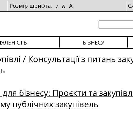
Розмір шрифта:
A
С
A
A
ІЯЛЬНІСТЬ
БІЗНЕСУ
упівлі
/
Консультації з питань зак
ль
для бізнесу: Проєкти та закупівл
му публічних закупівель