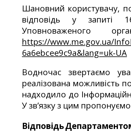
Шановний користувачу, по
відповідь у запиті 1
Уповноваженого ор
https://www.me.gov.ua/Info
6a6ebcee9c9a&lang=uk-UA
Водночас звертаємо ув
реалізована можливість по
надходило до Інформаційно
У зв’язку з цим пропонуєм
Відповідь
Департаментом 