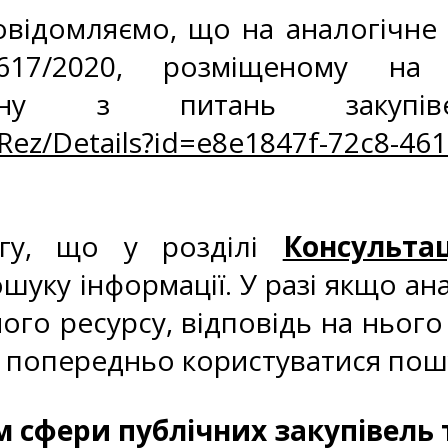
відомляємо, що на аналогічне 
617/2020, розміщеному на 
гану з питань закупі
Rez/Details?id=e8e1847f-72c8-461
агу, що у розділі
Консульта
шуку інформації. У разі якщо ан
го ресурсу, відповідь на нього 
о попередньо користуватися пошу
сфери публічних закупівель 