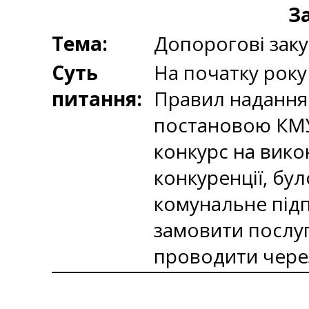
З
Тема:
Допорогові заку
Суть
На початку року 
питання:
Правил надання 
постановою КМУ
конкурс на викон
конкуренції, бу
комунальне під
замовити послугу
проводити чере