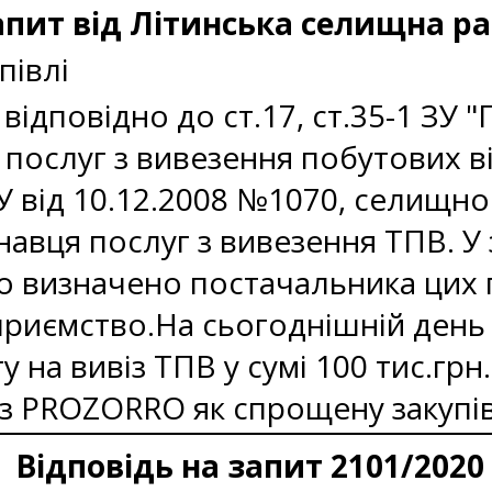
апит від Літинська селищна р
півлі
відповідно до ст.17, ст.35-1 ЗУ "
послуг з вивезення побутових в
 від 10.12.2008 №1070, селищн
авця послуг з вивезення ТПВ. У з
ло визначено постачальника цих 
приємство.На сьогоднішній день
 на вивіз ТПВ у сумі 100 тис.грн
з PROZORRO як спрощену закупі
Відповідь на запит 2101/2020