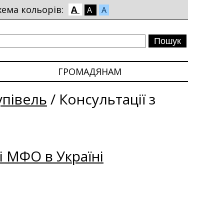
хема кольорів:
A
A
A
ГРОМАДЯНАМ
упівель
/
Консультації з
і МФО в Україні