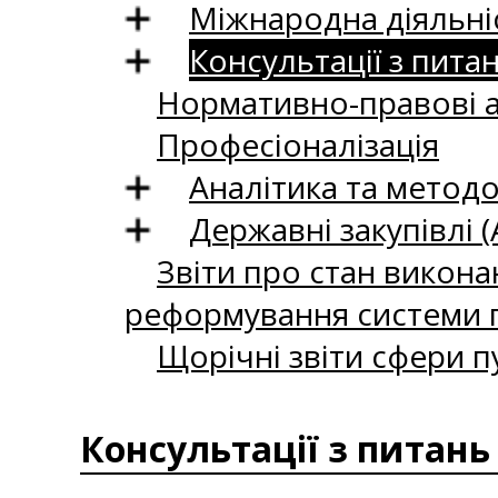
Міжнародна діяльні
Консультації з пита
Нормативно-правові 
Професіоналізація
Аналітика та методо
Державні закупівлі (
Звіти про стан викона
реформування системи п
Щорічні звіти сфери п
Консультації з питань