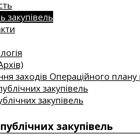
сть
нь закупівель
акти
логія
Архів)
ння заходів Операційного плану р
ублічних закупівель
ублічних закупівель
 публічних закупівель