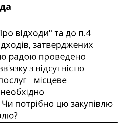
ада
Про відходи" та до п.4
ідходів, затверджених
ою радою проведено
в'язку з відсутністю
послуг - місцеве
 необхідно
. Чи потрібно цю закупівлю
влю?