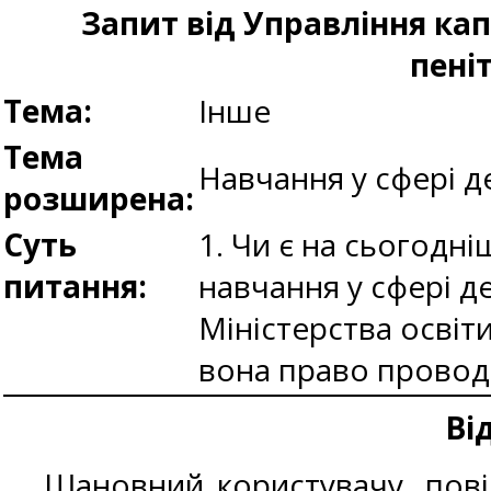
Запит від Управління ка
пені
Тема:
Інше
Тема
Навчання у сфері д
розширена:
Суть
1. Чи є на сьогодн
питання:
навчання у сфері д
Міністерства освіти
вона право провод
Ві
Шановний користувачу, повідо