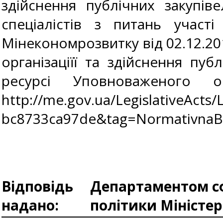
здійснення публічних закупі
спеціалістів з питань участі
Мінекономрозвитку від 02.12.20
організаціїї та здійснення пу
ресурсі Уповноваженого 
http://me.gov.ua/LegislativeActs
bc8733ca97de&tag=NormativnaB
Відповідь
Департаментом сф
надано:
політики Міністе