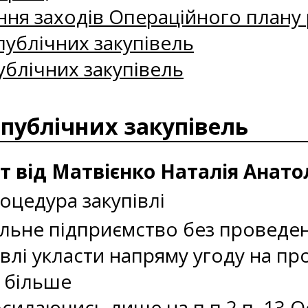
ння заходів Операційного плану р
ублічних закупівель
ублічних закупівель
 публічних закупівель
т від Матвієнко Наталія Анато
цедура закупівлі
ьне підприємство без проведенн
івлі укласти напряму угоду на п
 більше
посилаючись лише на п.п.2 п. 13