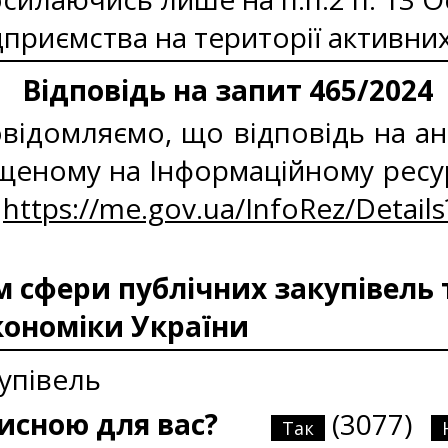
приємства на території активних
Відповідь на запит 465/2024
відомляємо, що відповідь на ан
міщеному на Інформаційному рес
:
https://me.gov.ua/InfoRez/Detail
сфери публічних закупівель 
кономіки України
упівель
рисною для вас?
(3077)
Так