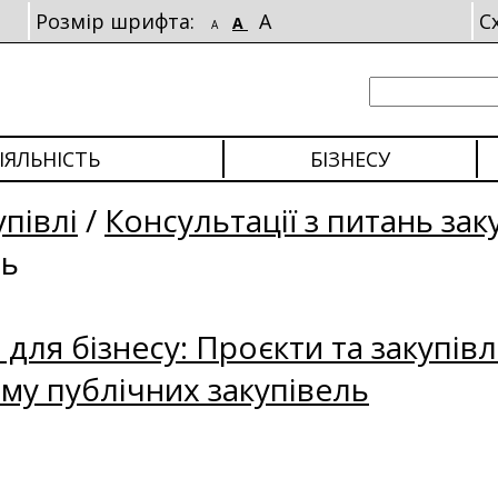
Розмір шрифта:
A
С
A
A
ІЯЛЬНІСТЬ
БІЗНЕСУ
упівлі
/
Консультації з питань зак
ль
для бізнесу: Проєкти та закупівл
му публічних закупівель