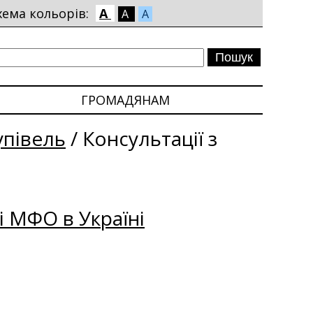
хема кольорів:
A
A
A
ГРОМАДЯНАМ
упівель
/
Консультації з
і МФО в Україні