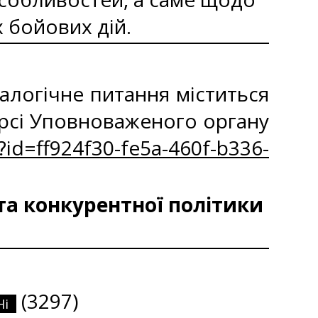
 бойових дій.
алогічне питання міститься
урсі Уповноваженого органу
s?id=ff924f30-fe5a-460f-b336-
та конкурентної політики
(3297)
Ні