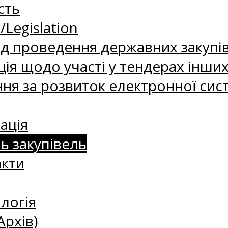
сть
Legislation
д проведення державних закупі
ія щодо участі у тендерах інших
я за розвиток електронної сист
ація
нь закупівель
акти
логія
Архів)