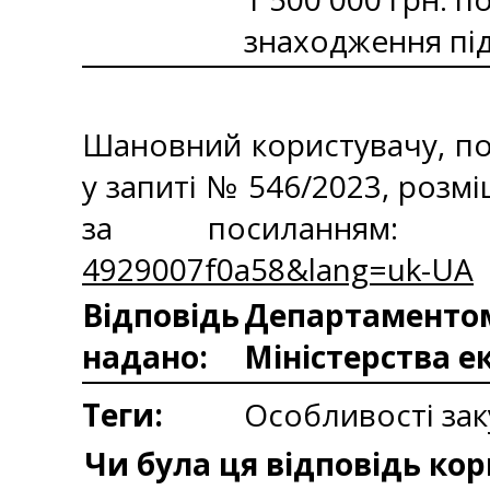
знаходження під
Шановний користувачу, по
у запиті № 546/2023, роз
за посиланням
4929007f0a58&lang=uk-UA
Відповідь
Департаментом 
надано:
Міністерства е
Теги:
Особливості зак
Чи була ця відповідь ко