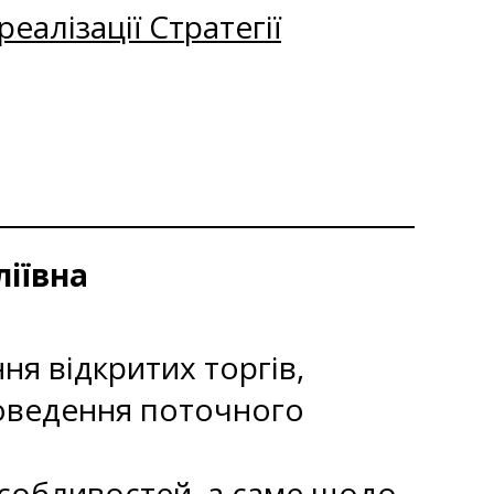
еалізації Стратегії
ліївна
я відкритих торгів,
роведення поточного
 Особливостей, а саме щодо