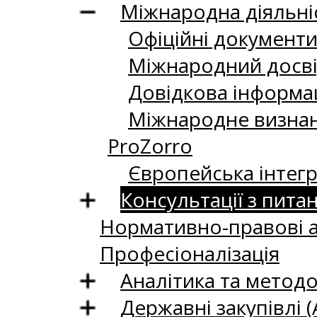
Міжнародна діяльні
Офіційні документи/
Міжнародний досві
Довідкова інформац
Міжнародне визнанн
ProZorro
Європейська інтегр
Консультації з пита
Нормативно-правові 
Професіоналізація
Аналітика та методо
Державні закупівлі (