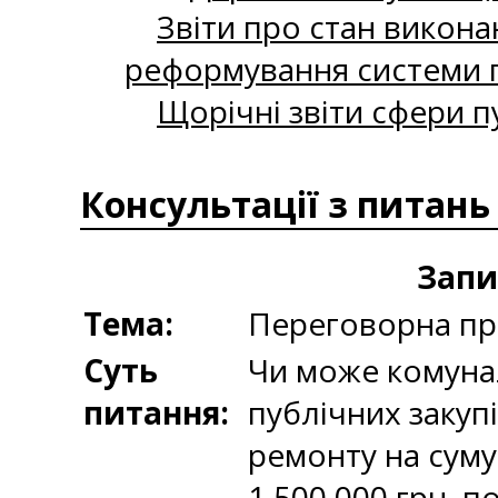
Звіти про стан викона
реформування системи п
Щорічні звіти сфери п
Консультації з питань
Запи
Тема:
Переговорна про
Суть
Чи може комунал
питання:
публічних закуп
ремонту на суму
1 500 000 грн. 