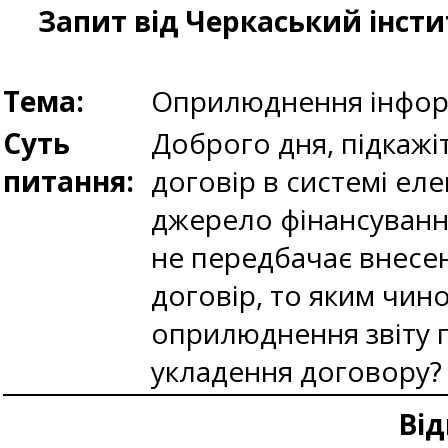
Запит від Черкаський інст
Тема:
Оприлюднення інформ
Суть
Доброго дня, підкажіт
питання:
договір в системі ел
джерело фінансування
не передбачає внесен
договір, то яким чин
оприлюднення звіту п
укладення договору?
Від