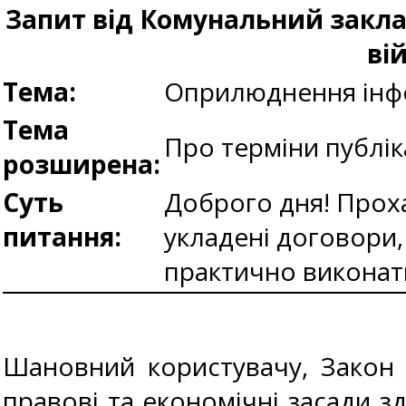
Запит від Комунальний заклад
ві
Тема:
Оприлюднення інфо
Тема
Про терміни публік
розширена:
Суть
Доброго дня! Прохан
питання:
укладені договори, 
практично виконат
Шановний користувачу, Закон У
правові та економічні засади зд