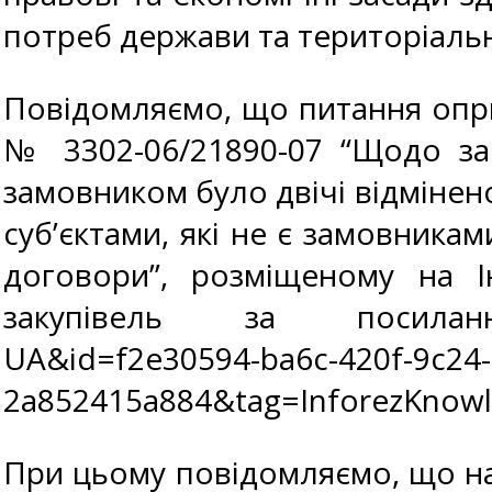
потреб держави та територіальн
Повідомляємо, що питання опри
№ 3302-06/21890-07 “Щодо зас
замовником було двічі відмінен
суб’єктами, які не є замовника
договори”, розміщеному на І
закупівель за посиланням h
UA&id=f2e30594-ba6c-420f-9c24-
2a852415a884&tag=InforezKnow
При цьому повідомляємо, що на