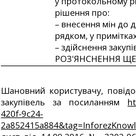
у протокольному рі
рішення про:
– внесення мін до 
рядком, у примітках
– здійснення закупі
РОЗ'ЯНСНЕННЯ ЩЕ 
Шановний користувачу, повідо
закупівель за посиланням
h
420f-9c24-
2a852415a884&tag=InforezKnow