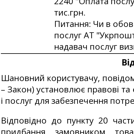
2240 "Оплата послуг
тис.грн.
Питання: Чи в обов
послуг АТ "Укрпошт
надавач послуг ви
Ві
Шановний користувачу, повідомл
– Закон) установлює правові та 
і послуг для забезпечення потр
Відповідно до пункту 20 част
придбання замовником това