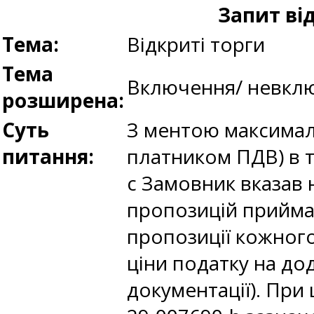
Запит ві
Тема:
Відкриті торги
Тема
Включення/ невклю
розширена:
Суть
З ментою максималь
питання:
платником ПДВ) в т
c Замовник вказав 
пропозицій приймає
пропозиції кожног
ціни податку на дод
документації). При 