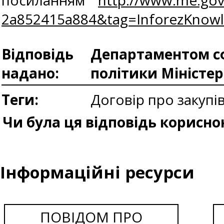
посиланням
http://www.me.gov
2a852415a884&tag=InforezKno
Відповідь
Департаментом сф
надано:
політики Міністе
Теги:
Договір про закупі
Чи була ця відповідь корисно
Інформаційні ресурси
ПОВІДОМ ПРО