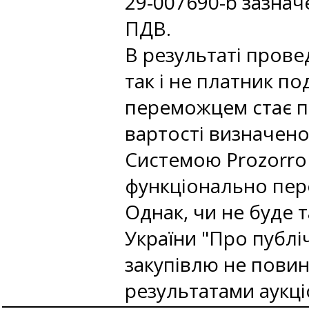
29-007690-b зазначе
ПДВ.
В результаті прове
так і не платник по
переможцем стає пл
вартості визначено
Системою Prozorro 
функціонально пер
Однак, чи не буде т
України "Про публі
закупівлю не повинн
результатами аукці