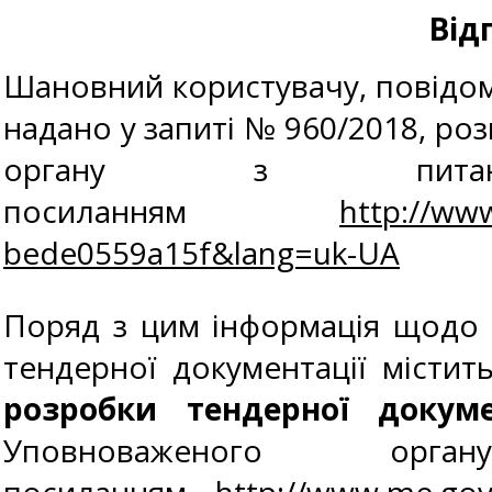
Від
Шановний користувачу, повідомл
надано у запиті № 960/2018, р
органу з питан
посиланням
http://ww
bede0559a15f&lang=uk-UA
Поряд з цим інформація щодо 
тендерної документації містит
розробки тендерної докуме
Уповноваженого о