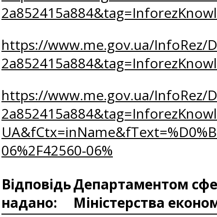
2a852415a884&tag=InforezKno
https://www.me.gov.ua/InfoRez/
2a852415a884&tag=InforezKno
https://www.me.gov.ua/InfoRez/
2a852415a884&tag=InforezKnow
UA&fCtx=inName&fText=%D0
06%2F42560-06%
Відповідь
Департаментом сфер
надано:
Міністерства еконо