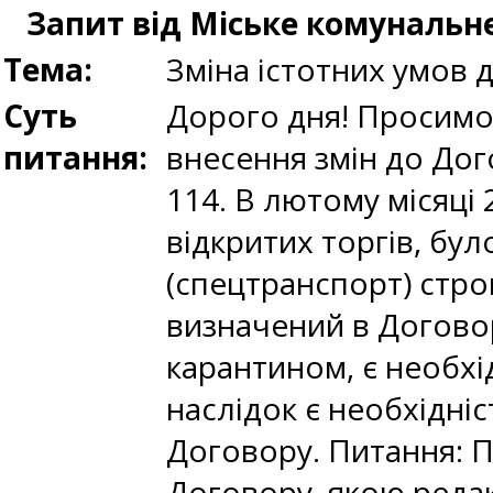
Запит від Міське комунальне
Тема:
Зміна істотних умов 
Суть
Дорого дня! Просимо
питання:
внесення змін до Дого
114. В лютому місяці
відкритих торгів, бу
(спецтранспорт) строк
визначений в Договорі 
карантином, є необхі
наслідок є необхідні
Договору. Питання: 
Договору, якою редак