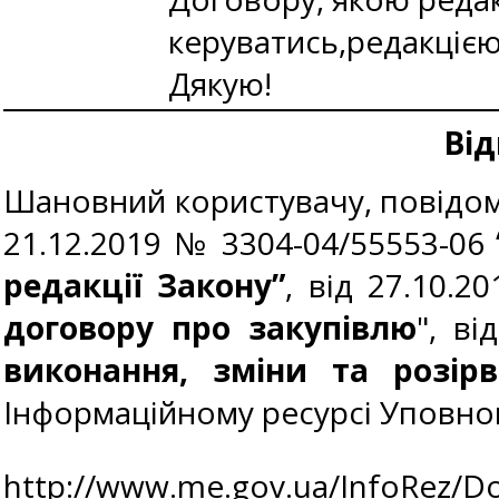
керуватись,редакцією
Дякую!
Від
Шановний користувачу, повідомл
21.12.2019 № 3304-04/55553-06
редакції Закону”
, від 27.10.2
договору про закупівлю
", ві
виконання, зміни та розір
Інформаційному ресурсі Уповнов
http://www.me.gov.ua/InfoRez/D