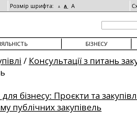
Розмір шрифта:
A
С
A
A
ІЯЛЬНІСТЬ
БІЗНЕСУ
упівлі
/
Консультації з питань зак
ль
для бізнесу: Проєкти та закупівл
му публічних закупівель