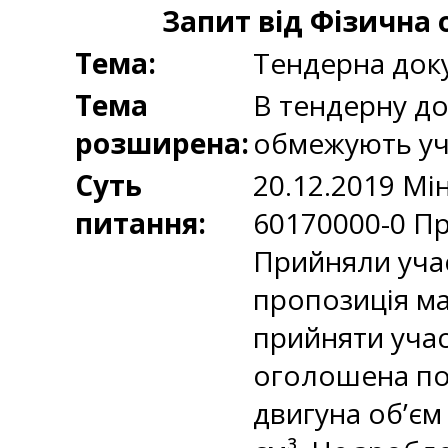
Запит від Фізична
Тема:
Тендерна док
Тема
В тендерну до
розширена:
обмежують уча
Суть
20.12.2019 Мі
питання:
60170000-0 Пр
Прийняли учас
пропозиція ма
прийняти учас
оголошена пов
двигуна об’єм 