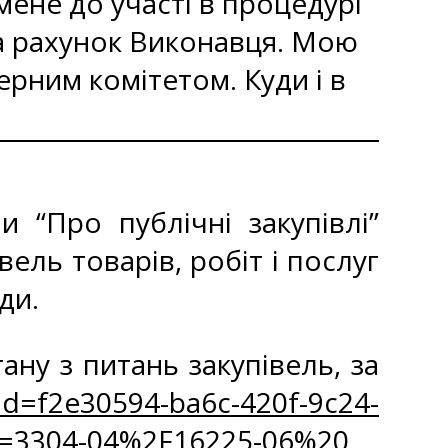
ене до участі в процедурі
за рахунок Виконавця. Мою
ерним комітетом. Куди і в
 “Про публічні закупівлі”
ель товарів, робіт і послуг
ди.
ну з питань закупівель, за
id=f2e30594-ba6c-420f-9c24-
=3304-04%2F16225-06%20