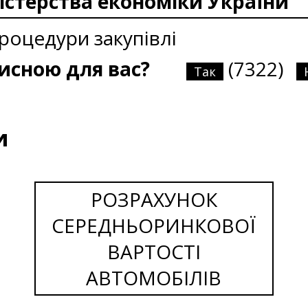
істерства економіки України
роцедури закупівлі
рисною для вас?
(7322)
Так
и
РОЗРАХУНОК
СЕРЕДНЬОРИНКОВОЇ
ВАРТОСТІ
АВТОМОБІЛІВ