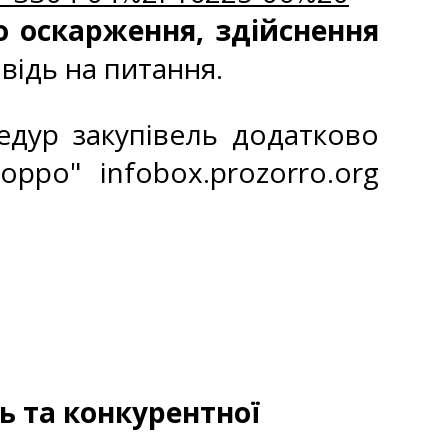
 оскарження, здійснення
овідь на питання.
едур закупівель додатково
рро" infobox.prozorro.org
ь та конкурентної