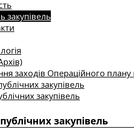
сть
нь закупівель
акти
логія
Архів)
ння заходів Операційного плану р
ублічних закупівель
ублічних закупівель
 публічних закупівель