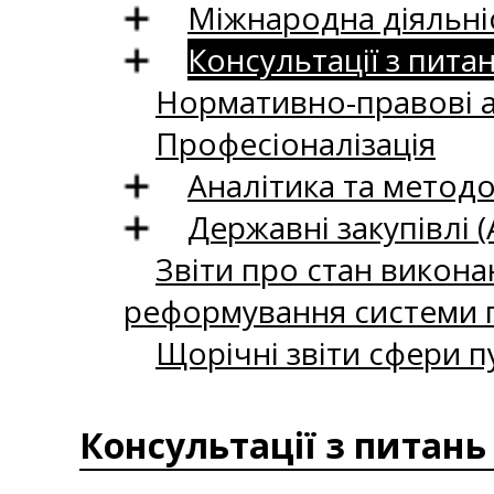
Міжнародна діяльні
Консультації з пита
Нормативно-правові 
Професіоналізація
Аналітика та методо
Державні закупівлі (
Звіти про стан викона
реформування системи п
Щорічні звіти сфери п
Консультації з питань