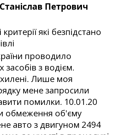
 Станіслав Петрович
 критерії які безпідстано
івлі
України проводило
засобів з водієм.
дхилені. Лише моя
рядку мене запросили
авити помилки. 10.01.20
ли обмеження об'єму
мене авто з двигуном 2494