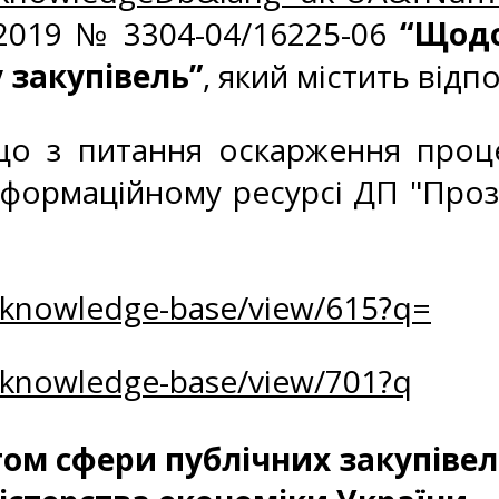
.2019 № 3304-04/16225-06
“Щодо
 закупівель”
, який містить відп
що з питання оскарження проц
формаційному ресурсі ДП "Прозо
и:
g/knowledge-base/view/615?q=
g/knowledge-base/view/701?q
м сфери публічних закупівел