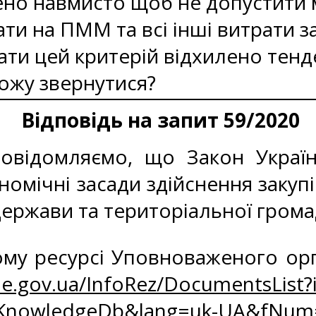
ено навмисто щоб не допустити м
ати на ПММ та всі інші витрати 
ати цей критерій відхилено тенд
можу звернутися?
Відповідь на запит 59/2020
овідомляємо, що Закон України
омічні засади здійснення закупів
ержави та територіальної грома
му ресурсі Уповноваженого орга
e.gov.ua/InfoRez/DocumentsList?
zKnowledgeDb&lang=uk-UA&fNum