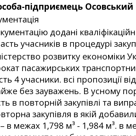
 особа-підприємець Осовський
ументація
кументацію додані кваліфікаційні
сть учасників в процедурі закуп
ністерство розвитку економіки 
окат пасажирських транспортних 
ть 4 учасники. всі пропозиції ві
йже без зауважень. В усному по
ть в повторній закупівлі та випр
торна закупівля в якій добави
– в межах 1,798 м³ - 1,984 м³. в 