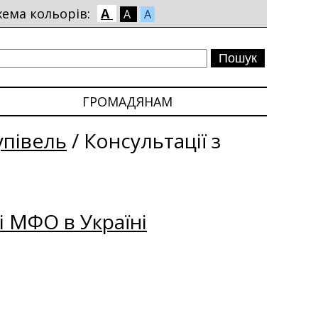
хема кольорів:
A
A
A
ГРОМАДЯНАМ
упівель
/
Консультації з
і МФО в Україні