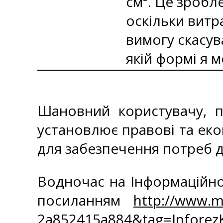
см³. Це зробл
оскільки витр
вимогу скасув
якій формі я 
Шановний користувачу, п
установлює правові та екон
для забезпечення потреб д
Водночас на Інформаційно
посиланням
http://www.m
2a852415a884&tag=Infore