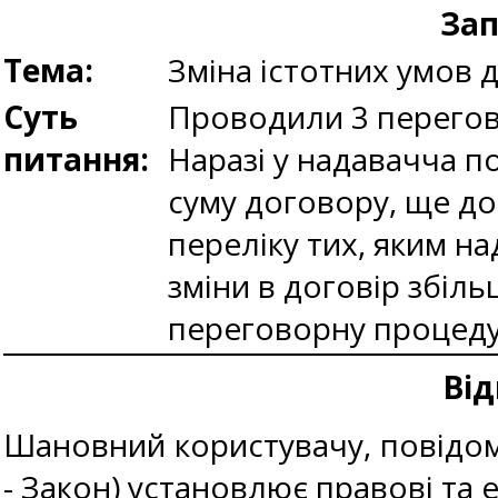
Зап
Тема:
Зміна істотних умов 
Суть
Проводили 3 перегов
питання:
Наразі у надавачча п
суму договору, ще до
переліку тих, яким н
зміни в договір збіл
переговорну процеду
Від
Шановний користувачу, повідомл
- Закон) установлює правові та е