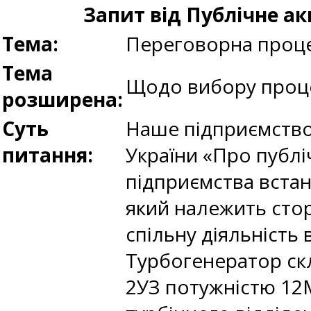
Запит від Публічне а
Тема:
Переговорна проце
Тема
Щодо вибору проце
розширена:
Суть
Наше підприємство 
питання:
України «Про публіч
підприємства встан
який належить стор
спільну діяльність 
Турбогенератор скл
2УЗ потужністю 12