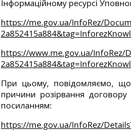
Інформаційному ресурсі Уповно
https://me.gov.ua/InfoRez/Docum
2a852415a884&tag=InforezKno
https://www.me.gov.ua/InfoRez/
2a852415a884&tag=InforezKno
При цьому, повідомляємо, що
причини розірвання договору 
посиланням:
https://me.gov.ua/InfoRez/Detai