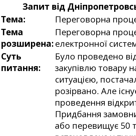
Запит від Дніпропетровс
Тема:
Переговорна проце
Тема
Переговорна проце
розширена:
електронної систе
Суть
Було проведено від
питання:
закупівлю товару н
ситуацією, постача
розірвано. Але існу
проведення відкрити
Придбання замовник
або перевищує 50 т