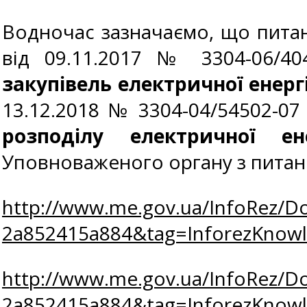
Водночас зазначаємо, що питанн
від 09.11.2017 № 3304-06/40
закупівель електричної енергі
13.12.2018 № 3304-04/54502-07 
розподілу електричної ене
Уповноваженого органу з питан
http://www.me.gov.ua/InfoRez/D
2a852415a884&tag=InforezKno
http://www.me.gov.ua/InfoRez/D
2a852415a884&tag=InforezKno