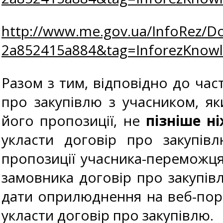
http://www.me.gov.ua/InfoRez/D
2a852415a884&tag=InforezKno
Разом з тим, відповідно до част
про закупівлю з учасником, я
його пропозиції, не
пізніше н
укласти договір про закупів
пропозиції учасника-переможц
замовника договір про закупів
дати оприлюднення на веб-пор
укласти договір про закупівлю.