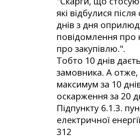
"Скарги, що стосую
які відбулися післ
днів з дня оприлю
повідомлення про н
про закупівлю.".
Тобто 10 днів даєт
замовника. А отже
максимум за 10 дні
оскарження за 20 д
Підпункту 6.1.3. пу
електричної енерг
312