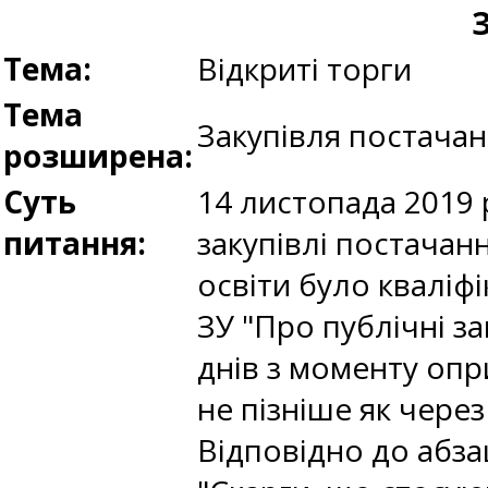
З
Тема:
Відкриті торги
Тема
Закупівля постачан
розширена:
Суть
14 листопада 2019
питання:
закупівлі постачанн
освіти було кваліф
ЗУ "Про публічні з
днів з моменту опр
не пізніше як через
Відповідно до абзац