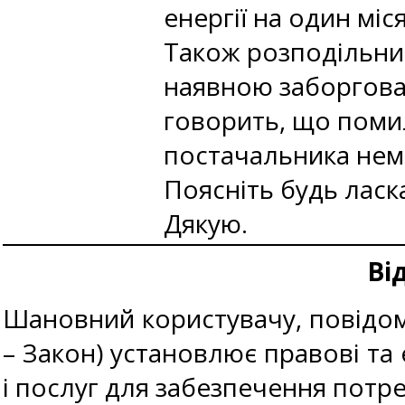
енергії на один мі
Також розподільник
наявною заборгова
говорить, що поми
постачальника не
Поясніть будь ласка
Дякую.
Ві
Шановний користувачу, повідомл
– Закон) установлює правові та 
і послуг для забезпечення потр