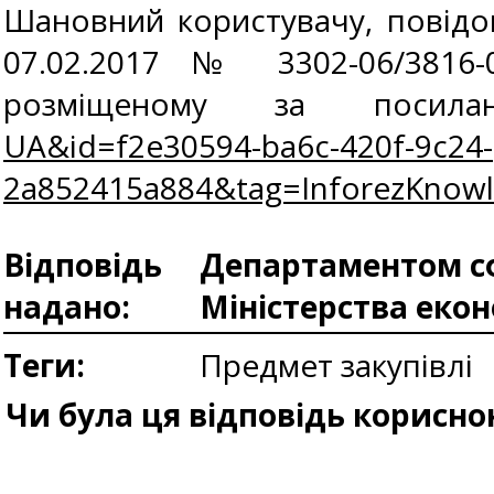
Шановний користувачу, повідом
07.02.2017 № 3302-06/3816-
розміщеному за поси
UA&id=f2e30594-ba6c-420f-9c24-
2a852415a884&tag=InforezKnow
Відповідь
Департаментом сф
надано:
Міністерства еко
Теги:
Предмет закупівлі
Чи була ця відповідь корисно