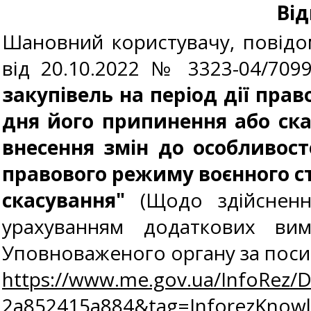
Від
Шановний користувачу, повідо
від 20.10.2022 № 3323-04/70
закупівель на період дії пра
дня його припинення або ск
внесення змін до особливост
правового режиму воєнного ст
скасування"
(Щодо здійснення
урахуванням додаткових ви
Уповноваженого органу за пос
https://www.me.gov.ua/InfoRez/
2a852415a884&tag=InforezKno