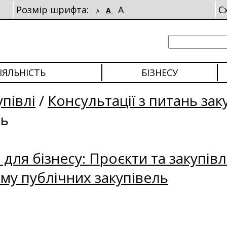
Розмір шрифта:
A
С
A
A
ІЯЛЬНІСТЬ
БІЗНЕСУ
упівлі
/
Консультації з питань зак
ль
для бізнесу: Проєкти та закупівл
му публічних закупівель