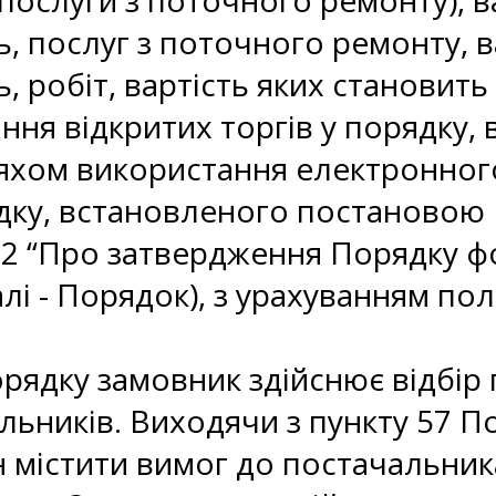
- послуги з поточного ремонту), 
, послуг з поточного ремонту, в
, робіт, вартість яких становить
ння відкритих торгів у порядку,
хом використання електронного 
дку, встановленого постановою К
822 “Про затвердження Порядку 
алі - Порядок), з урахуванням п
орядку замовник здійснює відбі
льників. Виходячи з пункту 57 П
 містити вимог до постачальника