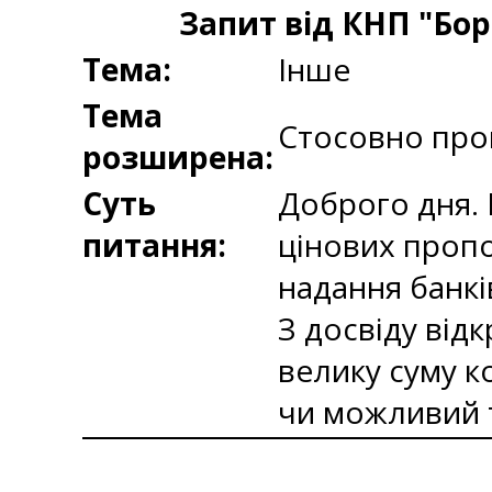
Запит від КНП "Бор
Тема:
Інше
Тема
Стосовно про
розширена:
Суть
Доброго дня. 
питання:
цінових пропо
надання банків
З досвіду від
велику суму ко
чи можливий т