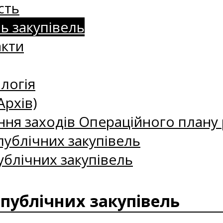
сть
нь закупівель
акти
логія
Архів)
ння заходів Операційного плану р
ублічних закупівель
ублічних закупівель
 публічних закупівель