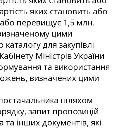
вартість яких становить або
артість яких становить або
 або перевищує 1,5 млн.
 визначеному цими
каталогу для закупівлі
абінету Міністрів України
формування та використання
оложень, визначених цими
р постачальника шляхом
орядку, запит пропозицій
 та інших документів, які