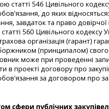
 статті 546 Цивільного кодексу
ов'язання, до яких відносяться:
ання, завдаток та право довірчої 
татті 560 Цивільного кодексу Ук
трахова організація (гарант) га
боржником (принципалом) свого 
мовник може при проведенні зап
ти в проекті договору про заку
бов'язання за договором про за
м сфери публічних закупівел