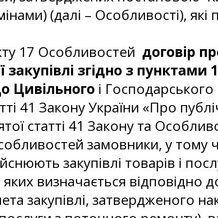
мінами) (далі – Особливості), які
кту 17 Особливостей
договір пр
закупівлі згідно з пунктами 
до Цивільного
і Господарського
і 41 Закону України «Про публічн
в’ятої статті 41 Закону та Особлив
собливостей замовники, у тому ч
дійснюють закупівлі товарів і пос
 яких визначається відповідно до
та закупівлі, затвердженого на