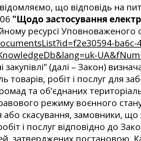
ідомляємо, що відповідь на пита
-06
"Щодо застосування електр
йному ресурсі Уповноваженого о
DocumentsList?id=f2e30594-ba6c-4
zKnowledgeDb&lang=uk-UA&fNum
 закупівлі” (далі – Закон) визнач
ль товарів, робіт і послуг для з
ромад та об’єднаних територіал
 правового режиму воєнного стан
я або скасування, замовники, що 
 робіт і послуг відповідно до Зак
й, затверджених постановою Каб