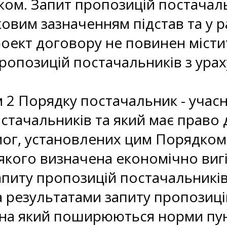
ком. Запит пропозицій постачал
овим зазначенням підстав та у р
роект договору не повинен місти
пропозицій постачальників з ура
м 2 Порядку постачальник - учасн
остачальників та який має право
мог, установлених цим Порядком
якого визначена економічно виг
питу пропозицій постачальників
а результатами запиту пропозиці
 на який поширюються норми пун