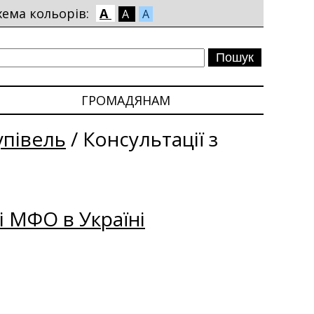
хема кольорів:
A
A
A
ГРОМАДЯНАМ
упівель
/
Консультації з
і МФО в Україні