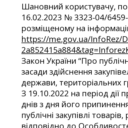
Шановний користувачу, пов
16.02.2023 № 3323-04/6459
розміщеному на інформаці
https://me.gov.ua/InfoRez/
2a852415a884&tag=Infore
Закон України “Про публічні
засади здійснення закупіве
держави, територіальних г
З 19.10.2022 на період дії
днів з дня його припиненн
публічні закупівлі товарів,
відповідно до Особливосте