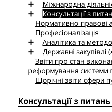
Міжнародна діяльні
Консультації з пита
Нормативно-правові 
Професіоналізація
Аналітика та методо
Державні закупівлі (
Звіти про стан викона
реформування системи п
Щорічні звіти сфери п
Консультації з питань