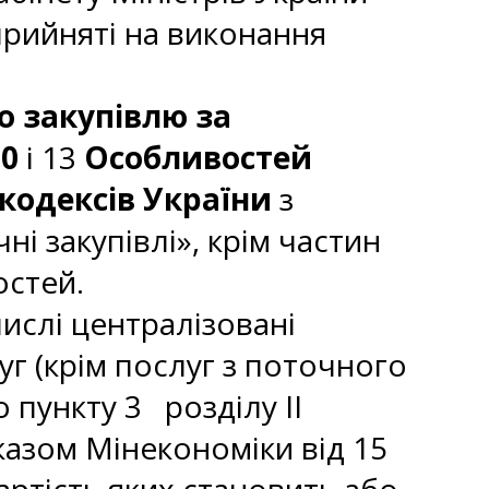
 прийняті на виконання
о закупівлю за
10
і 13
Особливостей
кодексів України
з
і закупівлі», крім частин
остей.
ислі централізовані
луг (крім послуг з поточного
 пункту 3 розділу II
казом Мінекономіки від 15