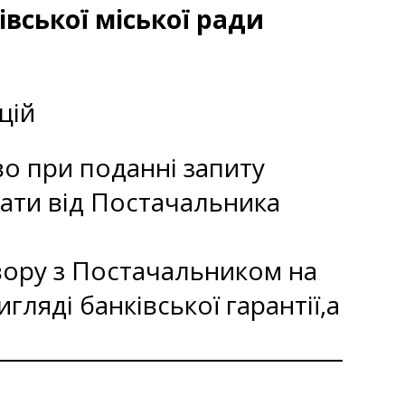
івської міської ради
цій
во при поданні запиту
гати від Постачальника
овору з Постачальником на
гляді банківської гарантії,а