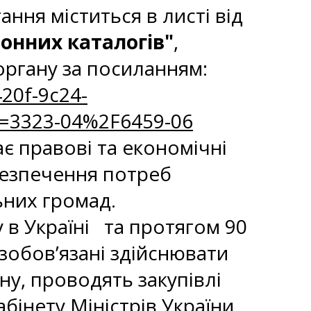
ння міститься в листі від
онних каталогів"
,
ргану за посиланням:
20f-9c24-
=3323-04%2F6459-06
ає правові та економічні
абезпечення потреб
ьних громад.
у в Україні та протягом 90
зобов’язані здійснювати
ону, проводять закупівлі
інету Міністрів України