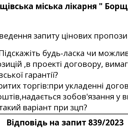
щівська міська лікарня " Борщ
ведення запиту цінових пропози
Підскажіть будь-ласка чи можли
зицій ,в проекті договору, вима
ської гарантії?
критих торгів:при укладенні дог
штів,надається зобов'язання у ви
акий варіант при зцп?
Відповідь на запит 839/2023