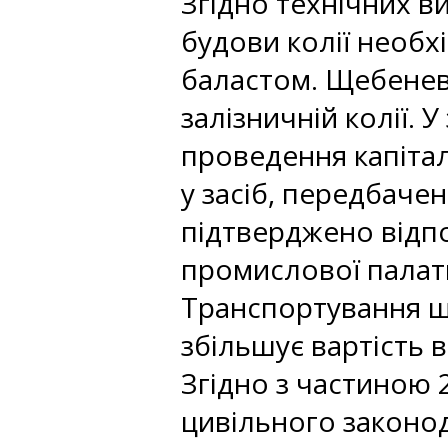
Згідно технічних в
будови колії необх
баластом. Щебенев
залізничній колії.
проведення капіта
у засіб, передбач
підтверджено відпо
промислової палати
Транспортування щ
збільшує вартість 
Згідно з частиною 
цивільного законод