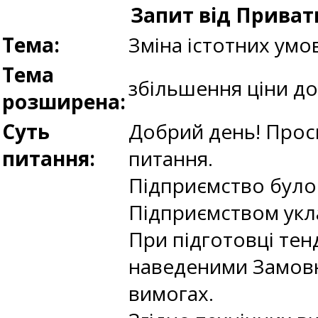
Запит від Прива
Тема:
Зміна істотних умо
Тема
збільшення ціни д
розширена:
Суть
Добрий день! Прос
питання:
питання.
Підприємство було
Підприємством укла
При підготовці тен
наведеними Замовни
вимогах.