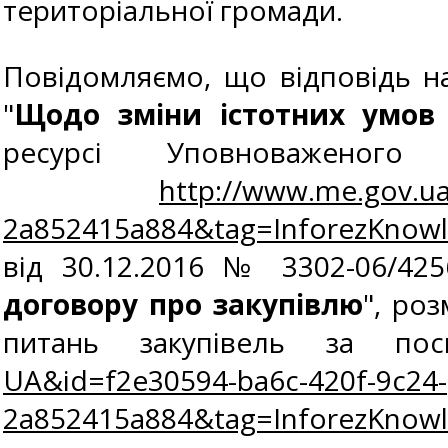
територіальної громади.
Повідомляємо, що відповідь на
"
Щодо зміни істотних умов 
ресурсі Уповноваженог
http://www.me.gov.u
2a852415a884&tag=InforezKnow
від 30.12.2016 № 3302-06/425
договору про закупівлю
", ро
питань закупівель за п
UA&id=f2e30594-ba6c-420f-9c24-
2a852415a884&tag=InforezKnow