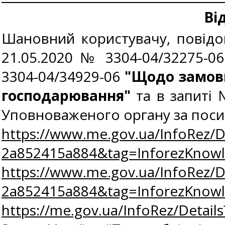
Ві
Шановний користувачу, повідо
21.05.2020 № 3304-04/32275-06
3304-04/34929-06
"Щодо замовни
господарювання"
та в запиті
Уповноваженого органу за пос
https://www.me.gov.ua/InfoRez/
2a852415a884&tag=InforezKno
https://www.me.gov.ua/InfoRez/
2a852415a884&tag=InforezKno
https://me.gov.ua/InfoRez/Detai