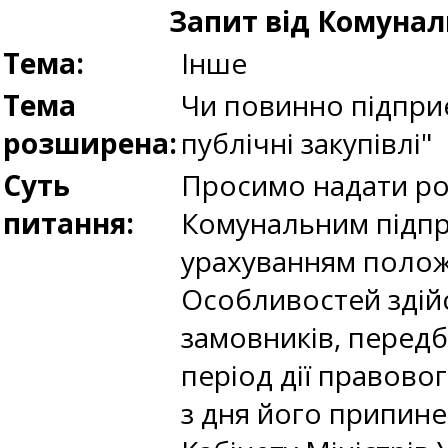
Запит від Комунал
Тема:
Інше
Тема
Чи повинно підпри
розширена:
публічні закупівлі"
Суть
Просимо надати роз
питання:
Комунальним підпр
урахуванням положе
Особливостей здійс
замовників, передб
період дії правово
з дня його припин