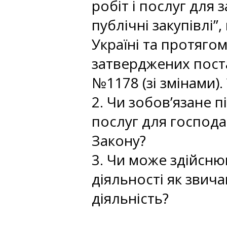
робіт і послуг для
публічні закупівлі”
Україні та протяго
затверджених поста
№1178 (зі змінами). 
2. Чи зобов’язане п
послуг для господ
Закону?
3. Чи може здійснюв
діяльності як звич
діяльність?