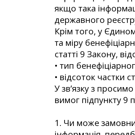
якщо така інформац
державного реєстр
Крім того, у Єдино
та міру бенефіціар
статті 9 Закону, ві
• тип бенефіціарно
• відсоток частки с
У зв’язку з проси
вимог підпункту 9 
1. Чи може замовн
інформація, передб