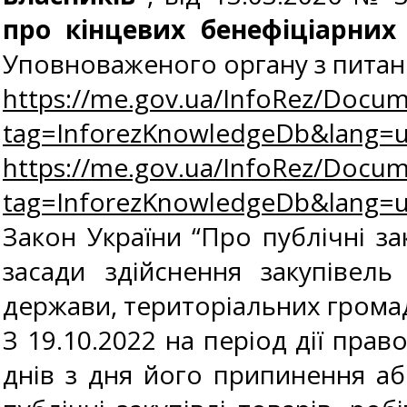
про кінцевих бенефіціарних 
Уповноваженого органу з питань
https://me.gov.ua/InfoRez/Docum
tag=InforezKnowledgeDb&lang
https://me.gov.ua/InfoRez/Docum
tag=InforezKnowledgeDb&lang
Закон України “Про публічні зак
засади здійснення закупівель
держави, територіальних громад
З 19.10.2022 на період дії пра
днів з дня його припинення аб