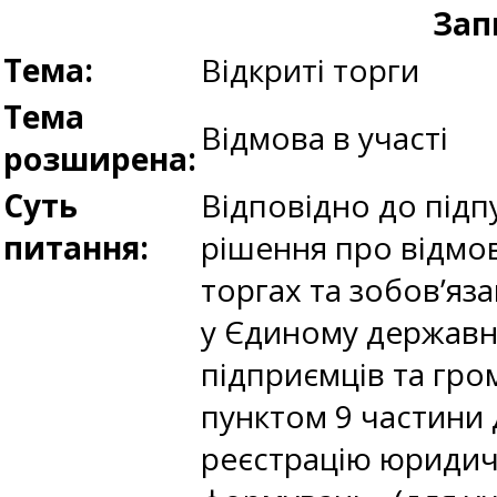
Зап
Тема:
Відкриті торги
Тема
Відмова в участі
розширена:
Суть
Відповідно до підп
питання:
рішення про відмов
торгах та зобов’яз
у Єдиному державно
підприємців та гро
пунктом 9 частини 
реєстрацію юридичн