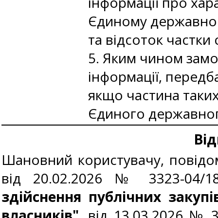
інформації про хар
Єдиному державном
та відсоток частки 
5. Яким чином зам
інформації, передба
якщо частина таких
Єдиного державног
Від
Шановний користувачу, повідо
від 20.02.2026 № 3323-04/1
здійснення публічних закупі
власників"
, від 13.03.2026 № 