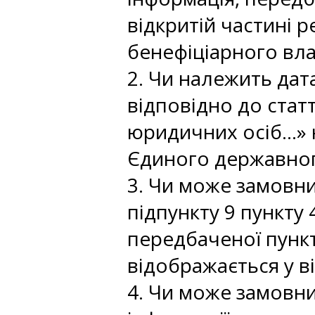
відкритій частині 
бенефіціарного вл
2. Чи належить дат
відповідно до стат
юридичних осіб…» н
Єдиного державног
3. Чи може замовни
підпункту 9 пункту
передбаченої пункто
відображається у в
4. Чи може замовн