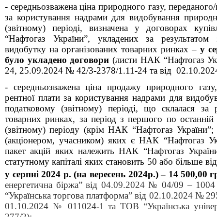
- середньозважена ціна природного газу, переданого
за користування надрами для видобування природн
(звітному) періоді, визначена у договорах куп
“Нафтогаз України”, укладених за результатом 
видобутку на організованих товарних ринках –
у се
було укладено договори
(листи НАК “Нафтогаз Ук
24, 25
.
0
9
.2024 № 42/3-2378/1.11-24 та від 02.10.20
- середньозважена ціна продажу природного газу,
рентної плати за користування надрами для видобу
податковому (звітному) періоді, що склалася за 
товарних ринках, за період з першого по останній
(звітному) періоду (крім НАК “Нафтогаз України”
(акціонером, учасником) яких є НАК “Нафтогаз Ук
пакет акцій яких належить НАК “Нафтогаз Україн
статутному капіталі яких становить 50 або більше від
у серпні 2024 р. (на вересень 2024р.) – 14 500,00
г
енергетична біржа” від 04.09.2024 № 04/09 – 1004 
“Українська торгова платформа” від 02.10.2024 №
29
01.10.2024 № 011024-1 та ТОВ “Українська уніве
277/2);