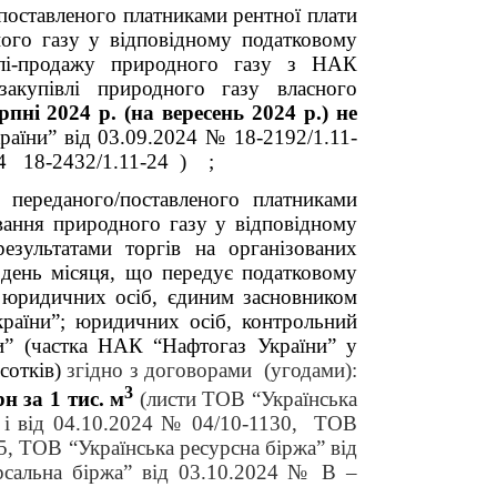
/поставленого платниками рентної плати
ого газу у відповідному податковому
івлі-продажу природного газу з НАК
закупівлі природного газу власного
рпні 2024 р. (на вересень 2024 р.) не
раїни” від
03.09.2024 № 18-2192/1.11-
24 18-2432/1.11-24 ) ;
 переданого/поставленого платниками
вання природного газу у відповідному
результатами торгів на організованих
 день місяця, що передує податковому
; юридичних осіб, єдиним засновником
раїни”; юридичних осіб, контрольний
и” (частка НАК “Нафтогаз України” у
сотків)
згідно з договорами (угодами):
3
рн за 1 тис. м
(листи ТОВ “Українська
і від 04
.10.2024 №
04/10-1130, ТОВ
5, ТОВ “Українська ресурсна біржа” від
рсальна біржа” від 03.10.2024 № В –