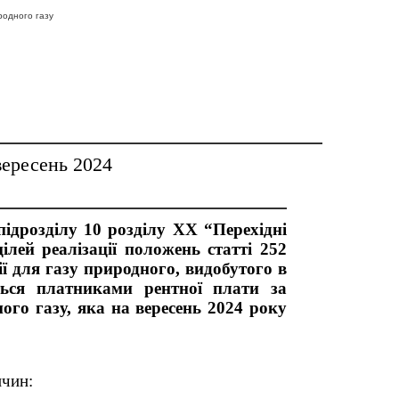
родного газу
вересень 2024
підрозділу 10 розділу XX “Перехідні
лей реалізації положень статті 252
ї для газу природного, видобутого в
ться платниками рентної плати за
го газу, яка на вересень 2024 року
ичин: