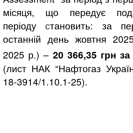
місяця, що передує пода
періоду
с
тановить: за п
останній день жовтня 202
2025 р.) –
20 366,35 грн
за
(лист НАК “Нафтогаз Украї
18-3914/1.10.1-25
).