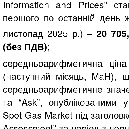
Information and Prices” ст
першого по останній день 
листопад 2025 р.) –
20 705
(без ПДВ)
;
середньоарифметична цін
(наступний місяць, MaH), 
середньоарифметичне значе
та “Ask”, опублікованими у
Spot Gas Market під заголов
Assessment” за період з пер