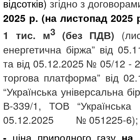
відсотків)
згідно з договорам
2025 р. (на листопад 2025 
3
1 тис. м
(без ПДВ)
(ли
енергетична біржа” від 05
та від 05.12.2025 №
05/12 - 
торгова платформа” від 02
“
Українська універсальна бі
В-339/1, ТОВ “Українська 
05.12.2025 № 051225-6
);
-
ціна природного газу
на 