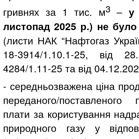
3
гривнях за
1 тис. м
–
у
листопад
2025 р.) не бул
(листи НАК “Нафтогаз Украї
18-3914/1.10.1-25
, від 28
4284/1.11-25 та від 04.12.20
- середньозважена ціна прод
переданого/поставленого 
плати за користування над
природного газу у відпов