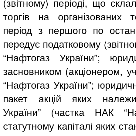
(звітному) періоді, що скла
торгів на організованих 
період з першого по остан
передує податковому (звітно
“Нафтогаз України”; юрид
засновником (акціонером, у
“Нафтогаз України”; юридичн
пакет акцій яких належ
України” (частка НАК “Н
статутному капіталі яких ст