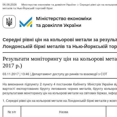
06.08.2026 Міністерство економіки та довкілля України -> Середні рівні цін на кольоров
металів та Нью-Йоркській торговій біржі
Середні рівні цін на кольорові метали за резуль
Лондонській біржі металів та Нью-Йоркській тор
Результати моніторингу цін на кольорові мета
2017 р.)
03.11.2017 | 13:46 | Департамент доступу до ринків та взаємодії з СОТ
На виконання підпункту 2 пункту 4 постанови Кабінету Міністрів України 
вартості експортованих брухту легованих чорних металів, брухту кольоро
результатами моніторингу цін на кольорові метали на світових біржах, інфор
1. Середні рівні цін на кольорові метали на Лондонській біржі металів у жов
№ з/п
Назва