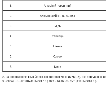
1.
Алюміній первинний
2.
Алюмінієвий сплав А380.1
3.
Мідь
4.
Свинець
5.
Нікель
6.
Олово
7.
Цинк
2. За інформацією Нью-Йоркської торгової біржі (NYMEX), яка торгує ф’ючер
6 928,03 USD/мт (грудень 2017 р.) та 6 943,46 USD/мт (січень 2018 р.).