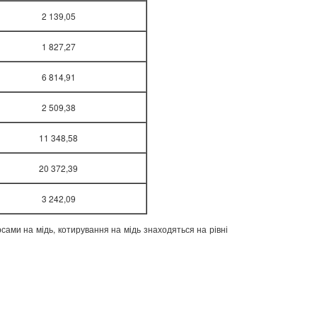
2 139,05
1 827,27
6 814,91
2 509,38
11 348,58
20 372,39
3 242,09
сами на мідь, котирування на мідь знаходяться на рівні