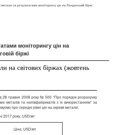
і метали за результатами моніторингу цін на Лондонській біржі
татами моніторингу цін на
говій біржі
ли на світових біржах (жовтень
від 28 травня 2008 року № 500 “Про порядок розрахунку
вих металів та напівфабрикатів з їх використанням” за
муємо про середні рівні цін на окремі метали:
тні 2017 року, USD/мт
Ціна, USD/мт