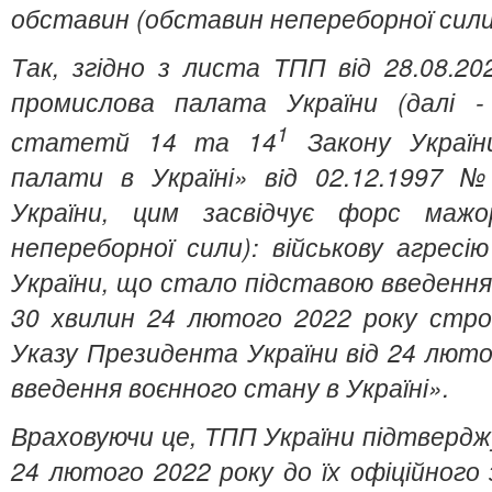
обставин (обставин непереборної сили)
Так, згідно з листа ТПП від 28.08.20
промислова палата України (далі -
1
статетй 14 та 14
Закону Україн
палати в Україні» вiд 02.12.1997
України, цим засвідчує форс мажо
непереборної сили): військову агресі
України, що стало підставою введення
30 хвилин 24 лютого 2022 року строк
Указу Президента України від 24 лют
введення воєнного стану в Україні».
Враховуючи це, ТПП України підтвердж
24 лютого 2022 року до їх офіційного 