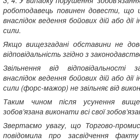
3, 4. У випадку порушення зобов'язанн
роботодавець повинен довести, що 
внаслідок ведення бойових дій або дії
сили.
Якщо вищезгадані обставини не дов
відповідальність згідно з законодавств
Звільнення від відповідальності 
внаслідок
ведення бойових дій або дії
сили (
форс-мажор) не звільняє від вико
Таким чином після усунення вище
зобов’язана виконати всі свої зобов’я
Звертаємо увагу, що Торгово-промис
повідомила про засвідчення факт