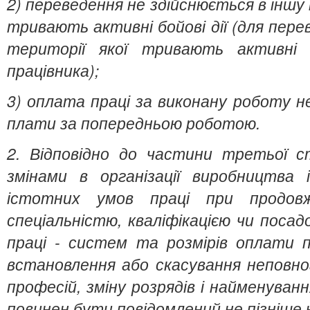
2) переведення не здійснюється в іншу 
тривають активні бойові дії (для перев
території якої тривають активні б
працівника);
3) оплата праці за виконану роботу н
плати за попередньою роботою.
2. Відповідно до частини третьої с
змінами в організації виробництва 
істотних умов праці при продо
спеціальністю, кваліфікацією чи поса
праці - систем та розмірів оплати п
встановлення або скасування неповно
професій, зміну розрядів і найменуванн
повинен бути повідомлений не пізніше ні