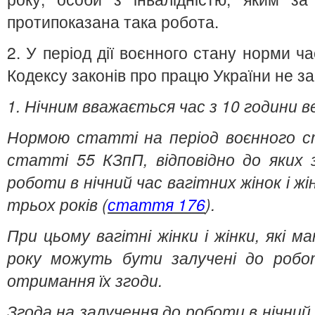
протипоказана така робота.
2. У період дії воєнного стану норми ча
Кодексу законів про працю України не з
1.
Нічним вважається час з 10 години ве
Нормою статті на період воєнного с
статті 55 КЗпП, відповідно до яких
роботи в нічний час вагітних жінок і ж
трьох років (
стаття
176
).
При цьому
вагітні жінки і жінки, які 
року можуть бути залучені до робот
отримання їх згоди.
Згода на залучення до роботи в нічний