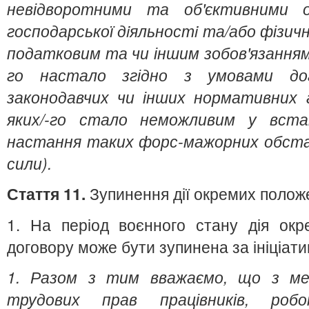
невідворотними та об'єктивними о
господарської дiяльностi та/або фізичн
податковим та чи іншим зобов'язанням/
го настало згідно з умовами дог
законодавчих чи інших нормативних а
яких/-го стало неможливим у вста
настання таких форс-мажорних обста
сили).
Стаття 11.
Зупинення дії окремих полож
1. На період воєнного стану дія окр
договору може бути зупинена за ініціат
1. Разом з тим вважаємо, що з ме
трудових прав працівників, роб