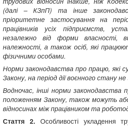
трудових відносин інакше, ніж Кодек
(далі – КЗпП) та інше законода
пріоритетне застосування на пері
працівників усіх підприємств, уста
незалежно від форми власності, ви
належності, а також осіб, які працю
фізичними особами.
Норми законодавства про працю, які 
Закону, на період дії воєнного стану н
Водночас, інші норми законодавства п
положенням Закону, також можуть або
відносинах між працівником та робото
Стаття 2.
Особливості укладення тр