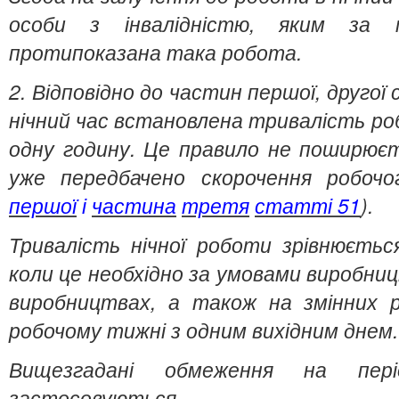
особи з інвалідністю, яким за м
протипоказана така робота.
2. Відповідно до частин першої, друго
нічний час встановлена тривалість ро
одну годину. Це правило не поширюєть
уже передбачено скорочення робочо
першої
і
частина
третя
статті
51
).
Тривалість нічної роботи зрівнюєтьс
коли це необхідно за умовами виробни
виробництвах, а також на змінних
робочому тижні з одним вихідним днем.
Вищезгадані обмеження на пер
застосовуються.