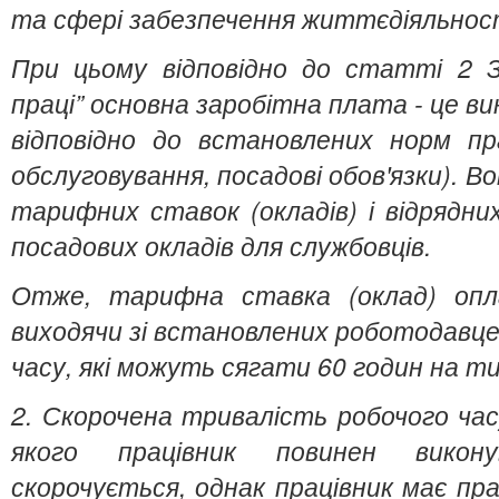
та сфері забезпечення життєдіяльност
При цьому відповідно до статті 2 З
праці”
основна заробітна плата - це в
відповідно до встановлених норм пра
обслуговування, посадові обов'язки). В
тарифних ставок (окладів) і відрядни
посадових окладів для службовців.
Отже, тарифна ставка (оклад) опл
виходячи зі встановлених роботодавц
часу, які можуть сягати 60 годин на т
2. Скорочена тривалість робочого час
якого працівник повинен викону
скорочується, однак працівник має пра