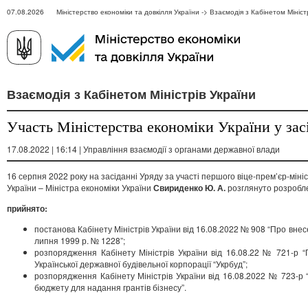
07.08.2026 Міністерство економіки та довкілля України -> Взаємодія з Кабінетом Мініст
Взаємодія з Кабінетом Міністрів України
Участь Міністерства економіки України у зас
17.08.2022 | 16:14 | Управління взаємодії з органами державної влади
16 серпня 2022 року на засіданні Уряду за участі першого віце-прем’єр-міні
України – Міністра економіки України
Свириденко Ю. А.
розглянуто розробл
прийнято:
постанова Кабінету Міністрів України від 16.08.2022 № 908 “Про внес
липня 1999 р. № 1228”;
розпорядження Кабінету Міністрів України від 16.08.22 № 721-р 
Української державної будівельної корпорації “Укрбуд”;
розпорядження Кабінету Міністрів України від 16.08.2022 № 723-р
бюджету для надання грантів бізнесу”.