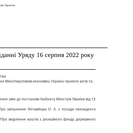
рів України
іданні Уряду 16 серпня 2022 року
стра
ені
Міністерством економіки України
проекти актів та:
ення змін до постанови Кабінету Міністрів України від 12
“Про звільнення Лятамбора О. А. з посади президента
 “Про виділення коштів з резервного фонду державного