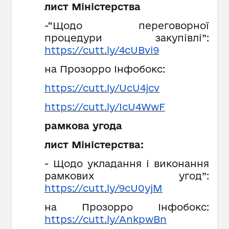
лист Міністерства
-“Щодо переговорної
процедури закупівлі”:
https://cutt.ly/4cUBvi9
на Прозорро Інфобокс:
https://cutt.ly/UcU4jcv
https://cutt.ly/IcU4WwF
рамкова угода
лист Міністерства:
- Щодо укладання і виконання
рамкових угод”:
https://cutt.ly/9cU0yjM
на Прозорро Інфобокс:
https://cutt.ly/AnkpwBn