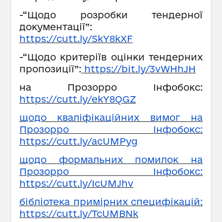
-“Щодо розробки тендерної
документації”:
https://cutt.ly/SkY8kXF
-“Щодо критеріїв оцінки тендерних
пропозиції”:
https://bit.ly/3vWHhJH
на Прозорро Інфобокс:
https://cutt.ly/ekY8QGZ
щодо кваліфікаційних вимог на
Прозорро Інфобокс:
https://cutt.ly/acUMPyg
щодо формальних помилок на
Прозорро Інфобокс:
https://cutt.ly/IcUMJhv
бібліотека примірних специфікацій:
https://cutt.ly/TcUMBNk