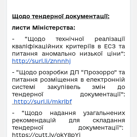
Щодо тендерної документації:
листи Міністерства:
- “Щодо технічної реалізації
кваліфікаційних критеріїв в ЕСЗ та
питання аномально низької ціни”:
http://surl.li/znnnhj
- “Щодо розробки ДП “Прозорро” та
питання розміщення в електронній
системі закупівель змін до
тендерної документації”:
http://surl.li/mkrlbf
- “Щодо надання узагальнених
рекомендацій для складання
тендерної документації”:
https://cutt.ly/okY8pYi