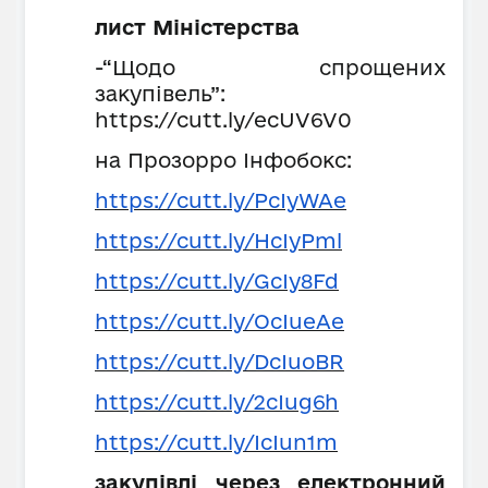
лист Міністерства
-“Щодо спрощених
закупівель”:
https://cutt.ly/ecUV6V0
на Прозорро Інфобокс:
https://cutt.ly/PcIyWAe
https://cutt.ly/HcIyPml
https://cutt.ly/GcIy8Fd
https://cutt.ly/OcIueAe
https://cutt.ly/DcIuoBR
https://cutt.ly/2cIug6h
https://cutt.ly/IcIun1m
закупівлі через електронний