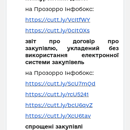
на Прозорро Інфобокс:
https://cutt.ly/VcItfWY
https://cutt.ly/0cItOXs
звіт про договір про
закупівлю, укладений без
використання електронної
системи закупівель
на Прозорро Інфобокс:
https://cutt.ly/ScU7mQd
https://cutt.ly/rcU5241
https://cutt.ly/bcU6qvZ
https://cutt.ly/XcU6tav
спрощені закупівлі