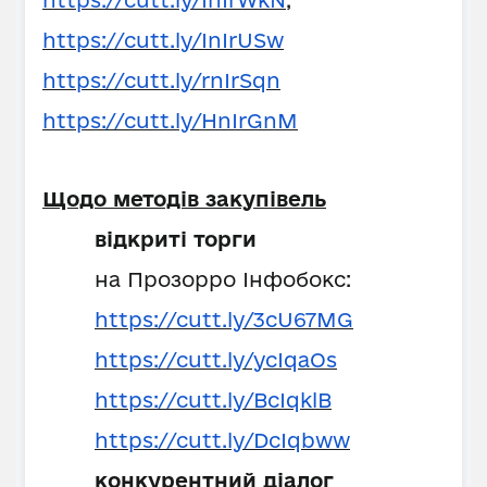
https://cutt.ly/InIrWkN
,
https://cutt.ly/InIrUSw
https://cutt.ly/rnIrSqn
https://cutt.ly/HnIrGnM
Щодо методів закупівель
відкриті торги
на Прозорро Інфобокс:
https://cutt.ly/3cU67MG
https://cutt.ly/ycIqaOs
https://cutt.ly/BcIqklB
https://cutt.ly/DcIqbww
конкурентний діалог