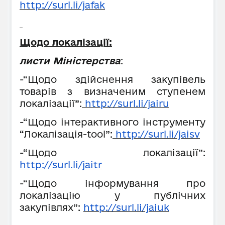
http://surl.li/jafak
Щодо локалізації:
листи Міністерства
:
-“Щодо здійснення закупівель
товарів з визначеним ступенем
локалізації”:
http://surl.li/jairu
-“Щодо інтерактивного інструменту
“Локалізація-tool”:
http://surl.li/jaisv
-“Щодо локалізації”:
http://surl.li/jaitr
-“Щодо інформування про
локалізацію у публічних
закупівлях”:
http://surl.li/jaiuk