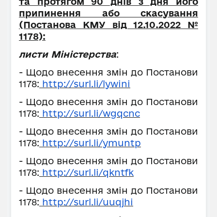
та протягом 90 днів з дня його
припинення або скасування
(Постанова КМУ від 12.10.2022 №
1178):
листи Міністерства
:
- Щодо внесення змін до Постанови
1178:
http://surl.li/lywini
- Щодо внесення змін до Постанови
1178:
http://surl.li/wgqcnc
- Щодо внесення змін до Постанови
1178:
http://surl.li/ymuntp
- Щодо внесення змін до Постанови
1178:
http://surl.li/qkntfk
- Щодо внесення змін до Постанови
1178:
http://surl.li/uuqjhi