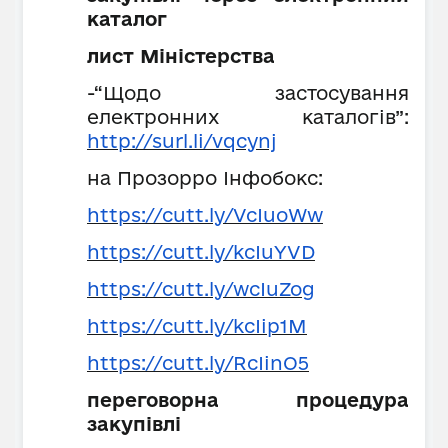
каталог
лист Міністерства
-“Щодо застосування
електронних каталогів”:
http://surl.li/vqcynj
на Прозорро Інфобокс:
https://cutt.ly/VcIuoWw
https://cutt.ly/kcIuYVD
https://cutt.ly/wcIuZog
https://cutt.ly/kcIip1M
https://cutt.ly/RcIinO5
переговорна процедура
закупівлі