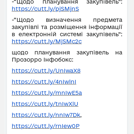
-“Щодо планування закупівель”:
https://cutt.ly/pjSMjnS
-“Щодо визначення предмета
закупівлі та розміщення інформації
в електронній системі закупівель”:
https://cutt.ly/MjSMc2c
щодо планування закупівель на
Прозорро Інфобокс:
https://cutt.ly/UnIwaX8
https://cutt.ly/4nIwlnI
https://cutt.ly/mnIwE5a
https://cutt.ly/tnIwXlU
https://cutt.ly/nnIw7Dk
,
https://cutt.ly/rnIew0P