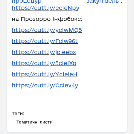
процедур закупівель”:
https://cutt.ly/ecIeNpy
на Прозорро Інфобокс:
https://cutt.ly/ycIwMQ5
https://cutt.ly/FcIw96t
https://cutt.ly/jcIeebx
https://cutt.ly/5cIeiXq
https://cutt.ly/YcIeleH
https://cutt.ly/CcIev4y
Теги:
Тематичні листи