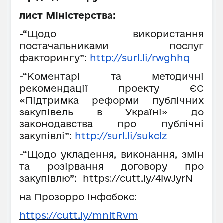
лист Міністерства:
-“Щодо використання
постачальниками послуг
факторингу”:
http://surl.li/rwghhq
-“Коментарі та методичні
рекомендації проекту ЄС
«Підтримка реформи публічних
закупівель в Україні» до
законодавства про публічні
закупівлі”:
http://surl.li/sukclz
-“Щодо укладення, виконання, змін
та розірвання договору про
закупівлю”: https://cutt.ly/4lwJyrN
на Прозорро Інфобокс:
https://cutt.ly/mnItRvm