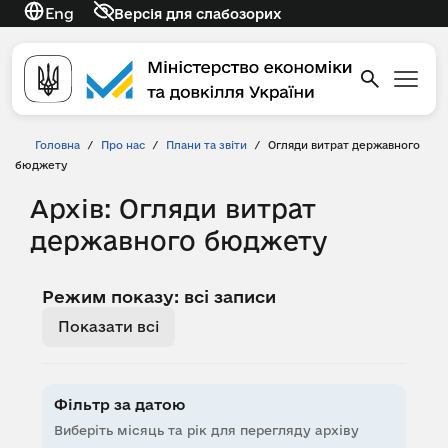
Eng
Версія для слабозорих
Головна
/
Про нас
/
Плани та звіти
/
Огляди витрат державного
бюджету
Архів: Огляди витрат
державного бюджету
Режим показу: всі записи
Показати всі
Фільтр за датою
Виберіть місяць та рік для перегляду архіву