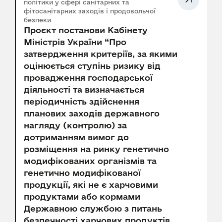
політики у сфері санітарних та
фітосанітарних заходів і продовольчої
безпеки
Проєкт постанови Кабінету
Міністрів України “Про
затвердження критеріїв, за якими
оцінюється ступінь ризику від
провадження господарської
діяльності та визначається
періодичність здійснення
планових заходів державного
нагляду (контролю) за
дотриманням вимог до
розміщення на ринку генетично
модифікованих організмів та
генетично модифікованої
продукції, які не є харчовими
продуктами або кормами
Державною службою з питань
безпечності харчових продуктів