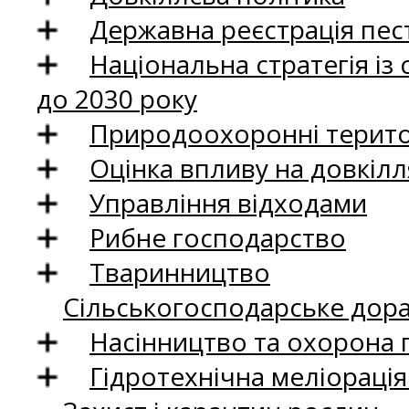
Державна реєстрація пест
Національна стратегія із
до 2030 року
Природоохоронні територ
Оцінка впливу на довкілл
Управління відходами
Рибне господарство
Тваринництво
Сільськогосподарське дор
Насінництво та охорона 
Гідротехнічна меліораці