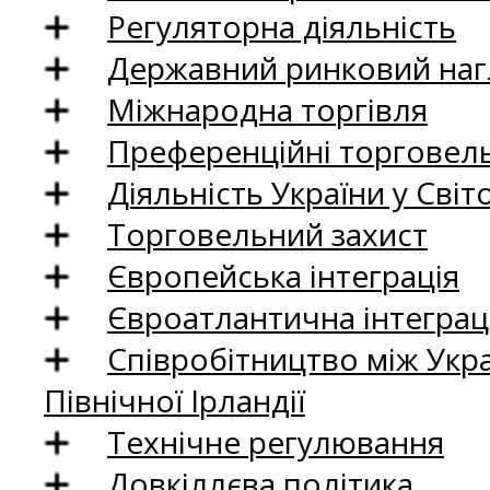
Регуляторна діяльність
Державний ринковий нагл
Міжнародна торгівля
Преференційні торговель
Діяльність України у Світо
Торговельний захист
Європейська інтеграція
Євроатлантична інтеграц
Співробітництво між Укр
Північної Ірландії
Технічне регулювання
Довкіллєва політика