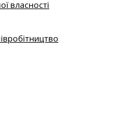
ої власності
півробітництво