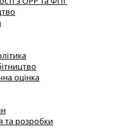
сті з ОРР та ФПГ
цтво
а
олітика
бітництво
чна оцінка
ин
я та розробки