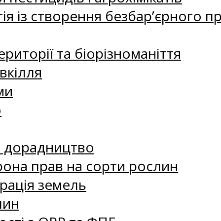
ія із створення безбар’єрного пр
риторії та біорізноманіття
вкілля
ми
о
е дорадництво
рона прав на сорти рослин
рація земель
лин