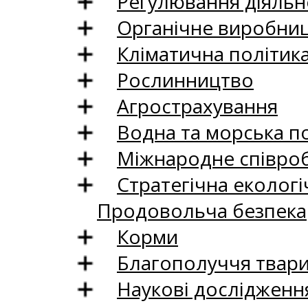
Регулювання діяльно
Органічне виробни
Кліматична політик
Рослинництво
Агрострахування
Водна та морська п
Міжнародне співро
Стратегічна екологі
Продовольча безпека
Корми
Благополуччя твар
Наукові дослідженн