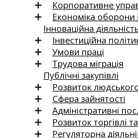
Корпоративне управ
Економіка оборони 
Інноваційна діяльніст
Інвестиційна політи
Умови праці
Трудова міграція
Публічні закупівлі
Розвиток людського 
Сфера зайнятості
Адміністративні пос
Розвиток торгівлі т
Регуляторна діяльні