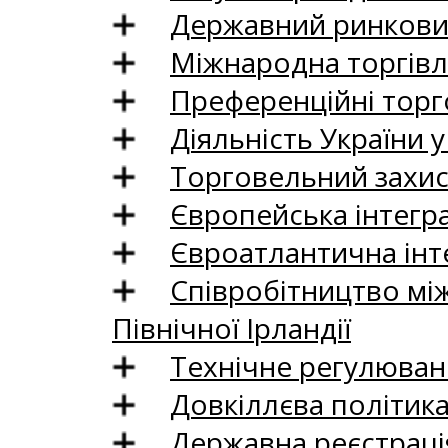
Державний ринковий
Міжнародна торгівл
Преференційні торг
Діяльність України у
Торговельний захис
Європейська інтегр
Євроатлантична інт
Співробітництво між
Північної Ірландії
Технічне регулюван
Довкіллєва політик
Державна реєстрація