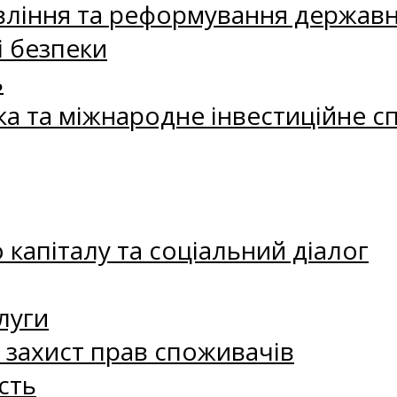
ління та реформування державн
і безпеки
ь
ка та міжнародне інвестиційне с
капіталу та соціальний діалог
луги
а захист прав споживачів
сть