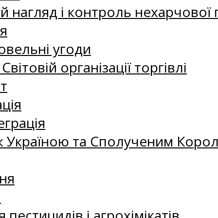
 нагляд і контроль нехарчової 
я
овельні угоди
 Світовій організації торгівлі
т
ація
еграція
 Україною та Сполученим Королі
ня
а
 пестицидів і агрохімікатів