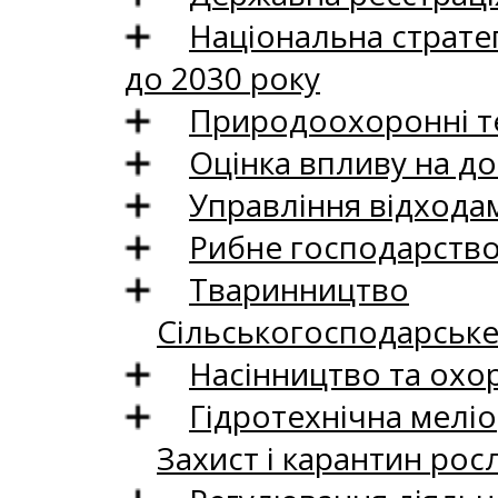
Національна стратег
до 2030 року
Природоохоронні те
Оцінка впливу на до
Управління відхода
Рибне господарств
Тваринництво
Сільськогосподарськ
Насінництво та охо
Гідротехнічна меліо
Захист і карантин рос