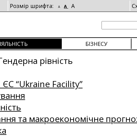
Розмір шрифта:
A
С
A
A
ІЯЛЬНІСТЬ
БІЗНЕСУ
Гендерна рівність
 ЄС “Ukraine Facility”
ування
ність
ання та макроекономічне прогно
ка