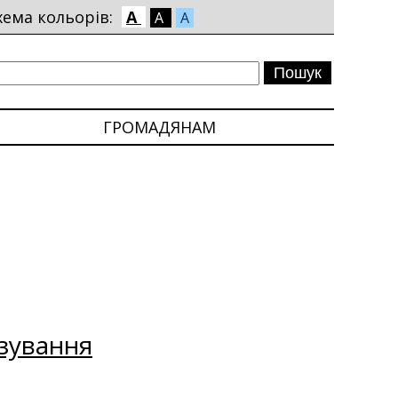
хема кольорів:
A
A
A
ГРОМАДЯНАМ
зування