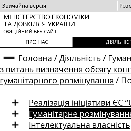
Звичайна версія
Роз
МІНІСТЕРСТВО ЕКОНОМІКИ
ТА ДОВКІЛЛЯ УКРАЇНИ
ОФІЦІЙНИЙ ВЕБ-САЙТ
ПРО НАС
ДІЯЛЬНІС
Головна
/
Діяльність
/
Гуман
з питань визначення обсягу кошт
гуманітарного розмінування
/
По
Реалізація ініціативи ЄС “U
Гуманітарне розмінуванн
Інтелектуальна власність