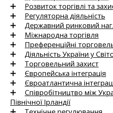
Розвиток торгівлі та зах
Регуляторна діяльність
Державний ринковий нагл
Міжнародна торгівля
Преференційні торговель
Діяльність України у Світо
Торговельний захист
Європейська інтеграція
Євроатлантична інтеграц
Співробітництво між Укр
Північної Ірландії
Технічне регулювання