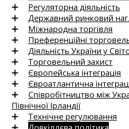
Регуляторна діяльність
Державний ринковий нагл
Міжнародна торгівля
Преференційні торговель
Діяльність України у Світо
Торговельний захист
Європейська інтеграція
Євроатлантична інтеграц
Співробітництво між Укр
Північної Ірландії
Технічне регулювання
Довкіллєва політика