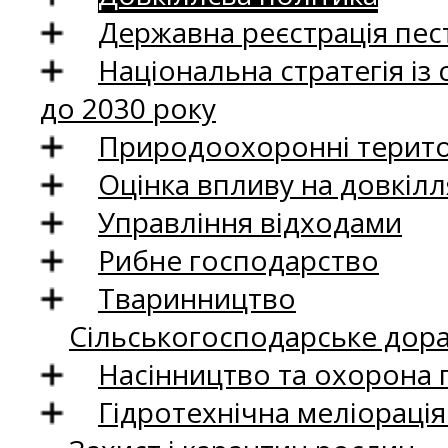
Державна реєстрація пест
Національна стратегія із
до 2030 року
Природоохоронні територ
Оцінка впливу на довкілл
Управління відходами
Рибне господарство
Тваринництво
Сільськогосподарське дор
Насінництво та охорона 
Гідротехнічна меліораці