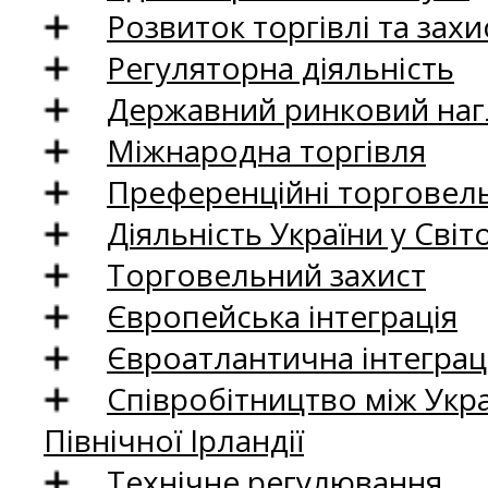
Розвиток торгівлі та зах
Регуляторна діяльність
Державний ринковий нагл
Міжнародна торгівля
Преференційні торговель
Діяльність України у Світо
Торговельний захист
Європейська інтеграція
Євроатлантична інтеграц
Співробітництво між Укр
Північної Ірландії
Технічне регулювання