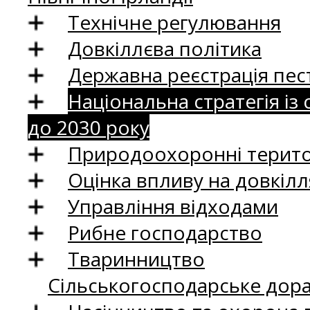
Технічне регулювання
Довкіллєва політика
Державна реєстрація пест
Національна стратегія із
до 2030 року
Природоохоронні територ
Оцінка впливу на довкілл
Управління відходами
Рибне господарство
Тваринництво
Сільськогосподарське дор