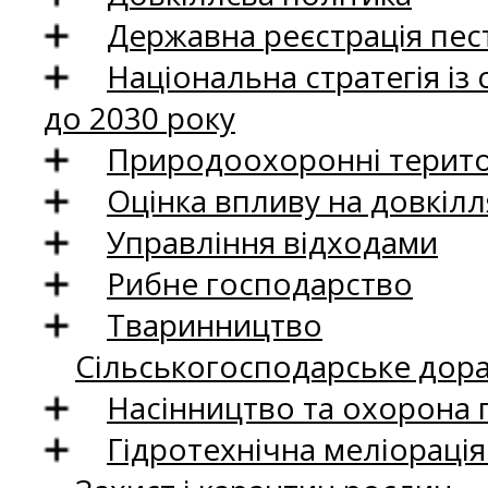
Державна реєстрація пест
Національна стратегія із
до 2030 року
Природоохоронні територ
Оцінка впливу на довкілл
Управління відходами
Рибне господарство
Тваринництво
Сільськогосподарське дор
Насінництво та охорона 
Гідротехнічна меліораці