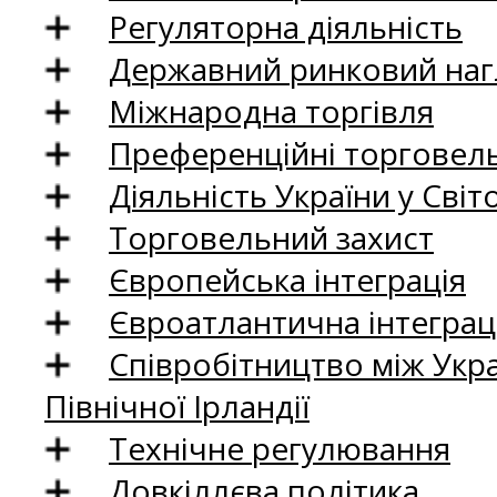
Регуляторна діяльність
Державний ринковий нагл
Міжнародна торгівля
Преференційні торговель
Діяльність України у Світо
Торговельний захист
Європейська інтеграція
Євроатлантична інтеграц
Співробітництво між Укр
Північної Ірландії
Технічне регулювання
Довкіллєва політика