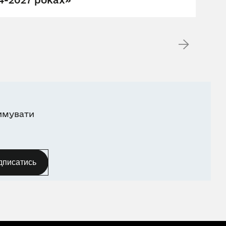
24-2027 роках»
имувати
дписатись