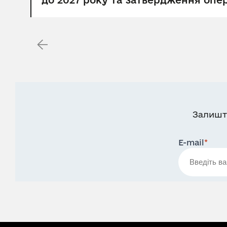
до 2027 року та затвердження опера
Залишт
E-mail
*