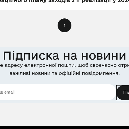
ційного плану заходів з її реалізації у 20
1
Підписка на новини
е адресу електронної пошти, щоб своєчасно отр
важливі новини та офіційні повідомлення.
Пі