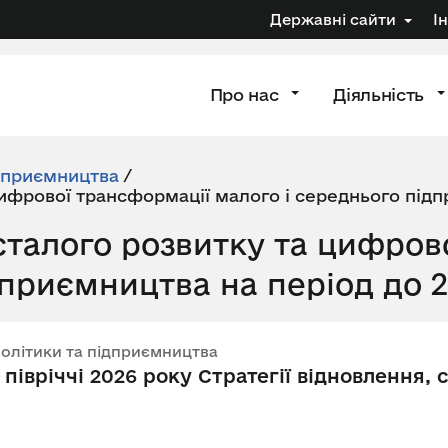
Державні сайти
І
Про нас
Діяльність
дприємництва
/
цифрової трансформації малого і середнього підп
 сталого розвитку та цифров
дприємництва на період до 
 політики та підприємництва
 півріччі 2026 року Стратегії відновлення,