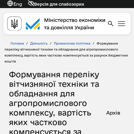
Eng
Версія для слабозорих
Головна
/
Діяльність
/
Промислова політика
/
Формування
переліку вітчизняної техніки та обладнання для агропромислового
комплексу, вартість яких частково компенсується за рахунок бюджетних
коштів
Формування переліку
вітчизняної техніки та
обладнання для
агропромислового
комплексу, вартість
Архів
яких частково
компенсується за