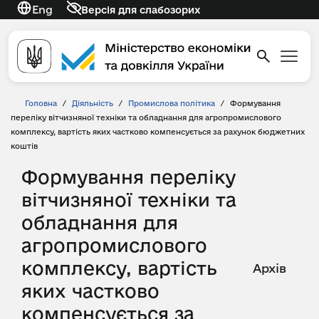
Eng
Версія для слабозорих
Головна
/
Діяльність
/
Промислова політика
/
Формування
переліку вітчизняної техніки та обладнання для агропромислового
комплексу, вартість яких частково компенсується за рахунок бюджетних
коштів
Формування переліку
вітчизняної техніки та
обладнання для
агропромислового
комплексу, вартість
Архів
яких частково
компенсується за